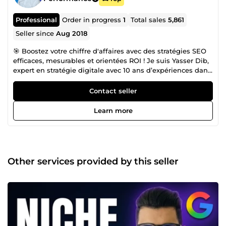
Professional
Order in progress
1
Total sales
5,861
Seller since
Aug 2018
🎯 Boostez votre chiffre d'affaires avec des stratégies SEO
efficaces, mesurables et orientées ROI ! Je suis Yasser Dib,
expert en stratégie digitale avec 10 ans d’expériences dans
le domaine du référencement naturel et du Webdesign.
Actif sur ComeUp depuis 2018, j’ai aidé plusieurs centaines
Contact seller
d'entreprises à renforcer leur présence en ligne, à attirer
un trafic qualifié et à augmenter leur chiffre d’affaires
Learn more
grâce à des stratégies SEO performantes et sur-mesure. 👀
Mes services Audit SEO 360° 🔄 : Analyse complète
(technique, on-site, off-site) pour identifier les points
d’amélioration de votre site. Audit sémantique 📓 : Étude
approfondie du contenu et des mots clés pour aligner
Other services provided by this seller
votre site sur les attentes des utilisateurs et des moteurs
de recherche. Audit Netlinking 🔗 : Analyse du nombre et
de la qualité des backlinks, des sites référents et des
ancres. Audit technique ⚙️ : Vérification des aspects
techniques (indexation Google, vitesse de chargement,
optimisation des pages). Analyse concurrence 🕶️ :
Benchmarking des concurrents (mots clés,