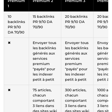
Premium
Premium 2
Premium 3
Premiu
1
10
15 backlinks
20 backlinks
20 back
backlinks
PR 9/10 DA
PR 9/10 DA
PR 9/10
PR 9/10
70/90
70/90
70/90
DA 70/90
✖
Envoyer tous
Envoyer tous
Envoyer
les backlinks
les backlinks
les back
générés aux
générés aux
générés
services
services
services
premium
premium
premiu
"payés" pour
"payés" pour
"payés"
les indexer
les indexer
les inde
petit à petit
petit à petit
petit à 
✖
75 articles,
300 articles,
1000 arti
chacun
chacun
chacun
comportant
comportant
compor
3 liens dans
3 liens dans
3 liens 
des sites wiki
des sites wiki
des site