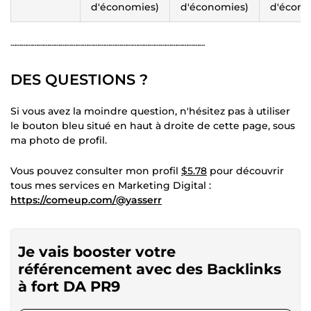
d'économies)
d'économies)
d'écono
┄┄┄┄┄┄┄┄┄┄┄┄┄┄┄┄┄┄┄┄┄┄┄┄┄┄┄┄┄┄┄┄┄┄┄
DES QUESTIONS ?
Si vous avez la moindre question, n'hésitez pas à utiliser
le bouton bleu situé en haut à droite de cette page, sous
ma photo de profil.
Vous pouvez consulter mon profil
$5.78
pour découvrir
tous mes services en Marketing Digital :
https://comeup.com/@yasserr
Je vais booster votre
référencement avec des Backlinks
à fort DA PR9