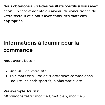
Nous obtenons à 90% des résultats positifs si vous avez
choisi un "pack" adapté au niveau de concurrence de
votre secteur et si vous avez choisi des mots clés
appropriés.
┄┄┄┄┄┄┄┄┄┄┄┄┄┄┄┄┄┄┄┄┄┄┄┄┄┄┄┄┄┄┄┄┄┄┄
Informations à fournir pour la
commande
Nous avons besoin :
Une URL de votre site
1 à 3 mots clés - Pas de "Borderline" comme dans
l'adulte, les paris sportifs, la pharmacie, etc...
Par exemple, fournir :
http://monsite1.fr : mot clé 1, mot clé 2, mot clé 3...