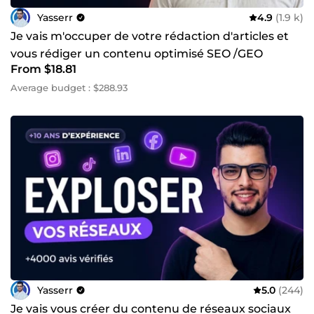
technique au sein de l'agence d'automatisation
Yasserr
4.9
(1.9 k)
Excellensia. Mon expérience dans le marketing adossée à
mes compétences techniques me permettent d'avoir une
Je vais m'occuper de votre rédaction d'articles et
compréhension globale des projets que je suis. ⌚ Je
vous rédiger un contenu optimisé SEO /GEO
réponds vite et livre dans les plus brefs délais ! Vous avez
From $18.81
un projet ? Parlez-moi en détail en cliquant sur &quot;Me
contacter&quot; Hâte de vous lire 😊 Yasser
Average budget : $288.93
Yasserr
5.0
(244)
Je vais vous créer du contenu de réseaux sociaux