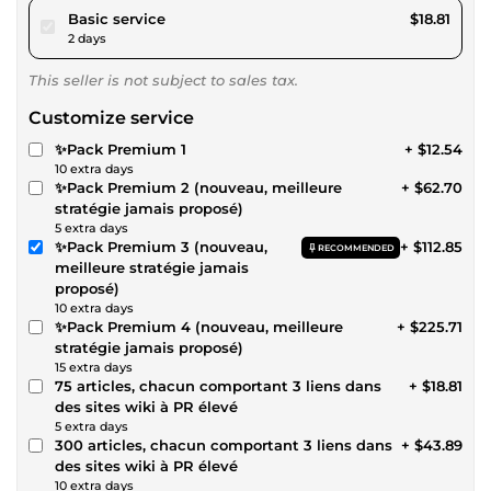
pour $17.34
Basic service
$18.81
2 days
This seller is not subject to sales tax.
Customize service
✨Pack Premium 1
+ $12.54
10 extra days
✨Pack Premium 2 (nouveau, meilleure
+ $62.70
stratégie jamais proposé)
5 extra days
✨Pack Premium 3 (nouveau,
+ $112.85
RECOMMENDED
meilleure stratégie jamais
proposé)
10 extra days
✨Pack Premium 4 (nouveau, meilleure
+ $225.71
stratégie jamais proposé)
15 extra days
75 articles, chacun comportant 3 liens dans
+ $18.81
des sites wiki à PR élevé
5 extra days
300 articles, chacun comportant 3 liens dans
+ $43.89
des sites wiki à PR élevé
10 extra days