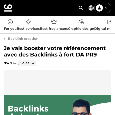
For you
Best services
Best freelancers
Graphic design
Digital mar
Backlink creation
Je vais booster votre référencement
avec des Backlinks à fort DA PR9
4.9
(45)
Sales
62