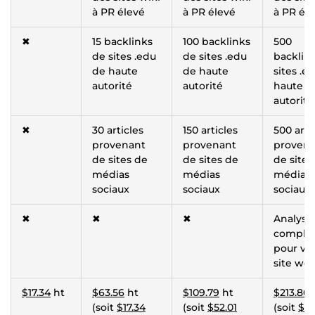
à PR élevé
à PR élevé
à PR él
✖
15 backlinks
100 backlinks
500
de sites .edu
de sites .edu
backlin
de haute
de haute
sites .e
autorité
autorité
haute
autorité
✖
30 articles
150 articles
500 arti
provenant
provenant
proven
de sites de
de sites de
de sites
médias
médias
médias
sociaux
sociaux
sociaux
✖
✖
✖
Analyse
complè
pour vo
site we
$17.34
ht
$63.56
ht
$109.79
ht
$213.80
(soit
$17.34
(soit
$52.01
(soit
$19