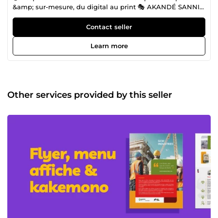
&amp; sur-mesure, du digital au print 🎭 AKANDÉ SANNI
Graphiste sénior &amp; formateur à l’Africa Design School
(Bénin) +15 ans d’expérience à transformer votre identité
Contact seller
visuelle avec des designs élégants, minimalistes et
dynamiques, pensés pour booster votre image de marque
Learn more
en avantage commercial et stratégique. Oubliez les
templates impersonnels et la sous-traitance anonyme :
bénéficiez d’une approche ultra-personnalisée, agile et
collaborative en branding, packaging et motion design. 💥
POURQUOI CHOISIR MES SERVICES Rapidité et flexibilité,
Other services provided by this seller
avec des designs modernes adaptés à vos supports. Avec
agilité et innovation, je couvre du print au **digital **: logos
mémorables, packaging accrocheurs, brochures
professionnelles et motion 2D pour vidéos explicatives.
Spécialiste en identité visuelle adaptée aux besoins des
entreprises ambitieuses ✨ MON APPROCHE Écoute active,
brief collaboratif, itérations jusqu’à satisfaction totale,
accompagnement personnalisé et suivi pédagogique pour
vous autonomiser. Service de Création d’Identité Visuelle
Unique et Impactante 🎯 POUR QUI ? Mes offres
s’adressent principalement aux entrepreneurs, startups et
PME ambitieuses du secteur public ou privé (santé,
éducation, livraison, skincare, banque, immobilier…) à la