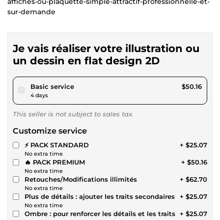
affiches-ou-plaquette-simple-attractif-professionnelle-et-
sur-demande
Je vais réaliser votre illustration ou
un dessin en flat design 2D
pour $46.23
Basic service
$50.16
4 days
This seller is not subject to sales tax.
Customize service
⚡ PACK STANDARD
+ $25.07
No extra time
🔥 PACK PREMIUM
+ $50.16
No extra time
Retouches/Modifications illimités
+ $62.70
No extra time
Plus de détails : ajouter les traits secondaires
+ $25.07
No extra time
Ombre : pour renforcer les détails et les traits
+ $25.07