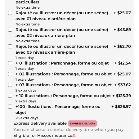
particuliers
No extra time
Rajouté ou illustrer un décor (ou une scène)
+ $25.07
avec 01 niveau d'arrière-plan
No extra time
Rajouté ou illustrer un décor (ou une scène)
+ $43.89
avec 02 niveaux arrière-plan
No extra time
Rajouté ou illustrer un décor (ou une scène)
+ $62.70
avec 03 niveaux arrière-plan
1 extra day
+ 01 illustration : Personnage, forme ou objet
+ $12.54
1 extra day
+ 02 illustrations : Personnage, forme ou objet
+ $25.07
1 extra day
+ 03 illustrations : Personnage, forme ou objet
+ $37.62
2 extra days
+ 10 illustrations : Personnage, forme ou objet
+ $125.39
7 extra days
+100 illustrations : Personnage, forme ou
+ $626.97
objet
26 extra days
Express delivery available
EXPRESS DELIVERY
You can choose a shorter delivery time when you pay
Eligible for Hiscox insurance