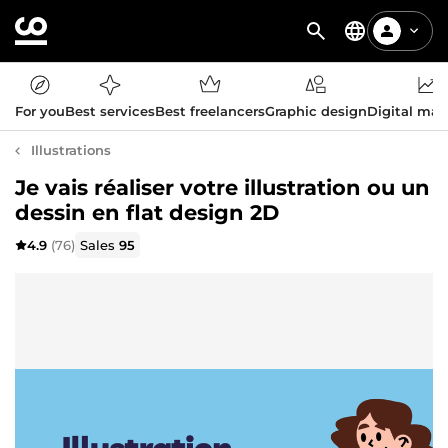
For you
Best services
Best freelancers
Graphic design
Digital mar
Illustrations
Je vais réaliser votre illustration ou un
dessin en flat design 2D
4.9
(76)
Sales
95