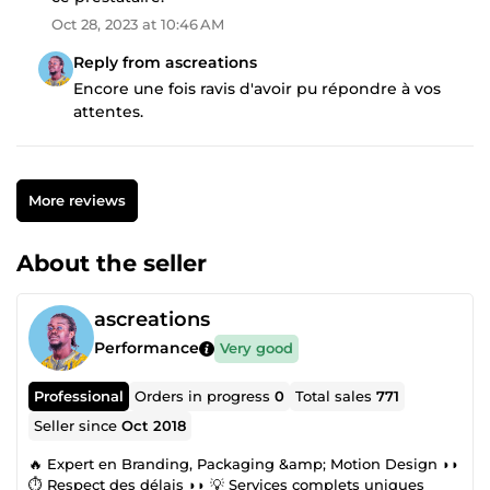
Oct 28, 2023 at 10:46 AM
Reply from ascreations
Encore une fois ravis d'avoir pu répondre à vos
attentes.
More reviews
About the seller
ascreations
Performance
Very good
Professional
Orders in progress
0
Total sales
771
Seller since
Oct 2018
🔥 Expert en Branding, Packaging &amp; Motion Design ◗◗
⏱ Respect des délais ◗◗ 💡 Services complets uniques