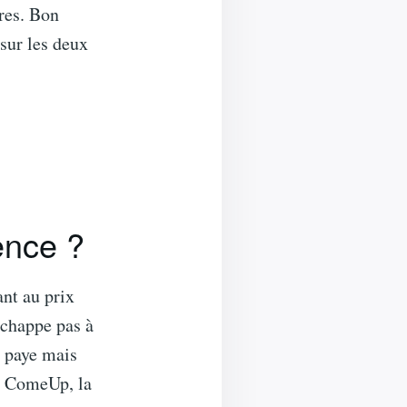
res. Bon
sur les deux
rence ?
nt au prix
’échappe pas à
on paye mais
ur ComeUp, la