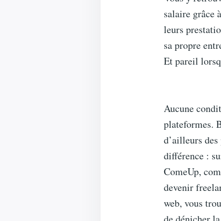
salaire grâce 
leurs prestati
sa propre entr
Et pareil lors
Aucune condit
plateformes. B
d’ailleurs des
différence : s
ComeUp, comme 
devenir freela
web, vous trou
de dénicher la