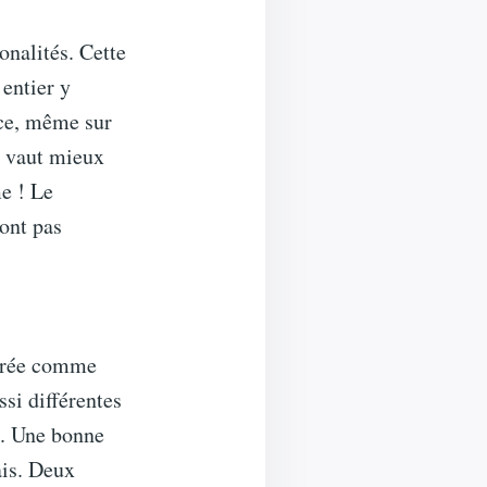
ionalités. Cette
entier y
 ce, même sur
il vaut mieux
me ! Le
sont pas
dérée comme
si différentes
s. Une bonne
ais. Deux