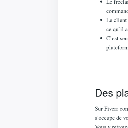
Le freela
commande 
Le client
ce qu’il
C’est seu
plateform
Des pl
Sur Fiverr co
s’occupe de vo
Vous y retrou