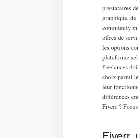
prestataires d
graphique, de
community man
offres de serv
les options co
plateforme sel
freelances doi
choix parmi le
leur fonctionn
différences en
Fiverr ? Focus 
Fiverr