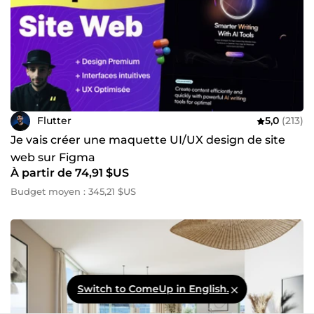
Flutter
5,0
(213)
Je vais créer une maquette UI/UX design de site
web sur Figma
À partir de 74,91 $US
Budget moyen : 345,21 $US
Switch to ComeUp in English.