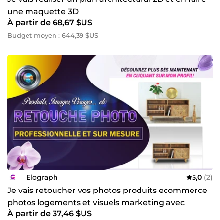
une maquette 3D
À partir de 68,67 $US
Budget moyen : 644,39 $US
Elograph
5,0
(2)
Je vais retoucher vos photos produits ecommerce
photos logements et visuels marketing avec
À partir de 37,46 $US
photoshop