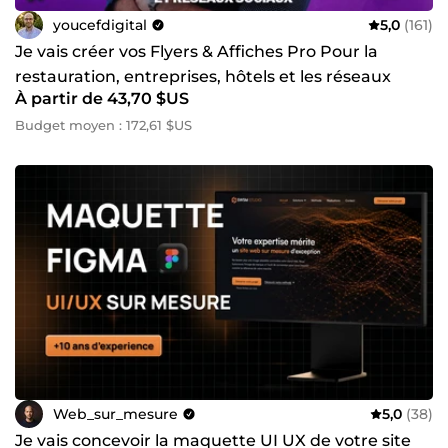
youcefdigital
5,0
(161)
Je vais créer vos Flyers & Affiches Pro Pour la
restauration, entreprises, hôtels et les réseaux
À partir de 43,70 $US
sociaux
Budget moyen : 172,61 $US
Web_sur_mesure
5,0
(38)
Je vais concevoir la maquette UI UX de votre site