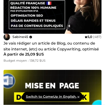
Sabine45
5,0
(487)
Je vais rédiger un article de Blog, ou contenu de
site internet, (etc) ou article Copywriting, optimisé
À partir de 25,09 $US
SEO
Budget moyen : 138,72 $US
Switch to ComeUp in English.