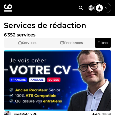
Services de rédaction
6 352 services
Services
Freelances
Filtres
FastPatch
4,9
(889)