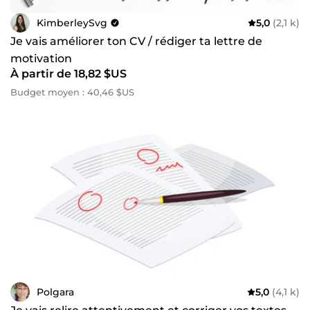
KimberleySvg
5,0
(2,1 k)
Je vais améliorer ton CV / rédiger ta lettre de
motivation
À partir de 18,82 $US
Budget moyen : 40,46 $US
Polgara
5,0
(4,1 k)