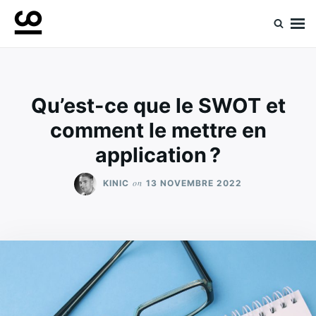
Skip
Search
to
for:
Retrouvez toute l'expertise de nos spécialistes
Experts ComeUp
content
Qu’est-ce que le SWOT et
comment le mettre en
application ?
on
KINIC
13 NOVEMBRE 2022