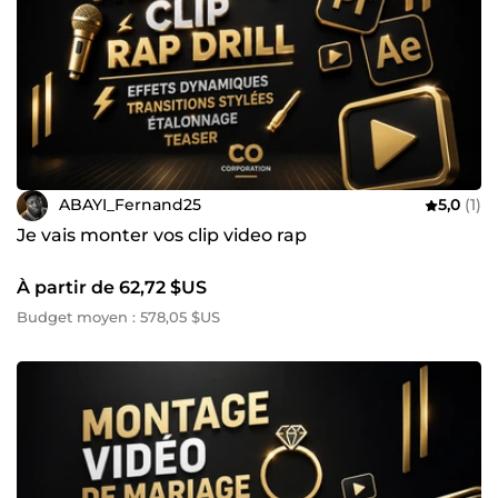
✅ Une vraie stratégie derrière chaque vidéo ✅ Un rendu
travaillé dans les moindres détails ✅ Un contenu pensé
pour performer
🎯 PRÊT À PASSER AU NIVEAU SUPÉRIEUR ?
Ne laisse plus tes vidéos passer inaperçues.
👉 Contacte-moi maintenant et créons ensemble un
contenu qui attire, marque… et convertit
ABAYI_Fernand25
5,0
(1)
Je vais monter vos clip video rap
À partir de 62,72 $US
Budget moyen : 578,05 $US