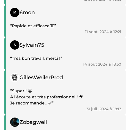
Témoignage positif
6mon
“Rapide et efficace👌🏻”
11 sept. 2024 à 12:21
Témoignage positif
Sylvain75
“Très bon travail, merci !”
14 août 2024 à 18:50
Témoignage positif
GillesWeilerProd
“Super ! 🤩
À l'écoute et très professionnel ! 🎥
Je recommande... ✅”
31 juil. 2024 à 18:13
Témoignage positif
Zobagwell