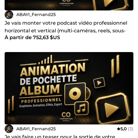
ABAYI_Fernand25
Je vais monter votre podcast vidéo professionnel
horizontal et vertical (multi-caméras, reels, sous-
À partir de 752,63 $US
titres)
ABAYI_Fernand25
5,0
(3)
Je vais faire un teaser pour la sortie de votre