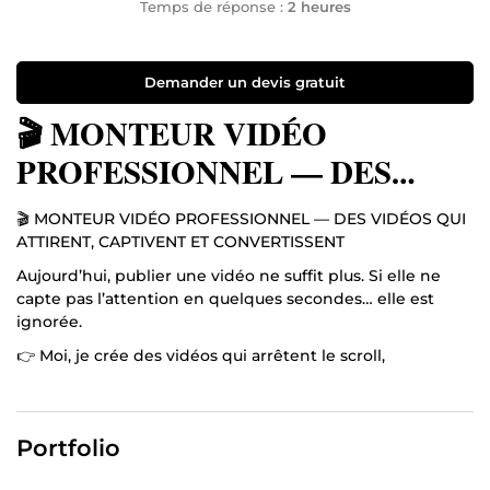
Temps de réponse :
2 heures
Demander un devis gratuit
🎬 MONTEUR VIDÉO
PROFESSIONNEL — DES
VIDÉOS QUI ATTIRENT,
🎬 MONTEUR VIDÉO PROFESSIONNEL — DES VIDÉOS QUI
CAPTIVENT ET
ATTIRENT, CAPTIVENT ET CONVERTISSENT
CONVERTISSENT
Aujourd’hui, publier une vidéo ne suffit plus. Si elle ne
capte pas l’attention en quelques secondes… elle est
ignorée.
👉 Moi, je crée des vidéos qui arrêtent le scroll,
retiennent l’audience et déclenchent des actions.
Mon rôle ne se limite pas au montage. Je transforme tes
idées en contenus puissants, dynamiques et
Portfolio
mémorables, pensés pour performer.