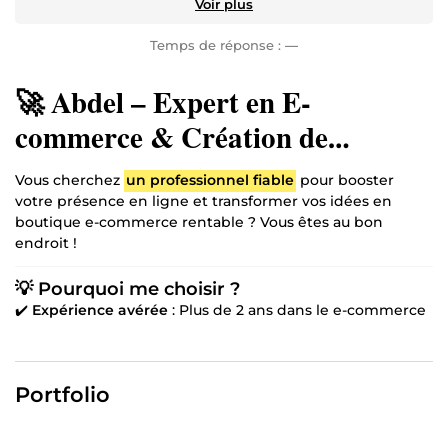
Voir plus
Temps de réponse :
—
🚀 Abdel – Expert en E-
commerce & Création de
Boutiques Shopify
Vous cherchez
un professionnel fiable
pour booster
votre présence en ligne et transformer vos idées en
boutique e-commerce rentable ? Vous êtes au bon
endroit !
💡 Pourquoi me choisir ?
✔️
Expérience avérée
: Plus de 2 ans dans le e-commerce
et Shopify ✔️
Approche personnalisée
: Chaque projet est
conçu sur-mesure pour maximiser vos résultats ✔️
Optimisation & Conversion
: Des boutiques prêtes à
Portfolio
vendre avec un design attrayant et une structure
performante ✔️
Réactivité & Accompagnement
: Je vous
guide à chaque étape pour assurer votre succès