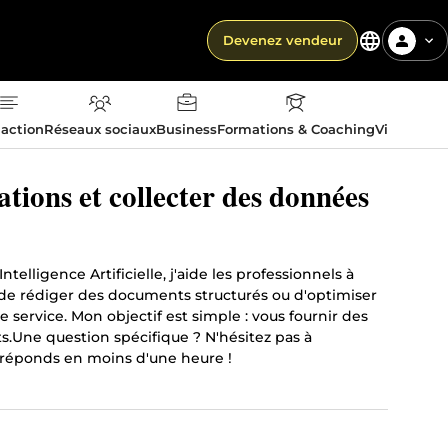
Devenez vendeur
action
Réseaux sociaux
Business
Formations & Coaching
Vie quotid
ations et collecter des données
elligence Artificielle, j'aide les professionnels à
s, de rédiger des documents structurés ou d'optimiser
service. Mon objectif est simple : vous fournir des
ets.Une question spécifique ? N'hésitez pas à
s réponds en moins d'une heure !