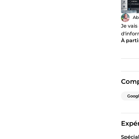
Ab
Je vais
d'infor
À parti
donnée
Comp
Googl
Expér
Spécia