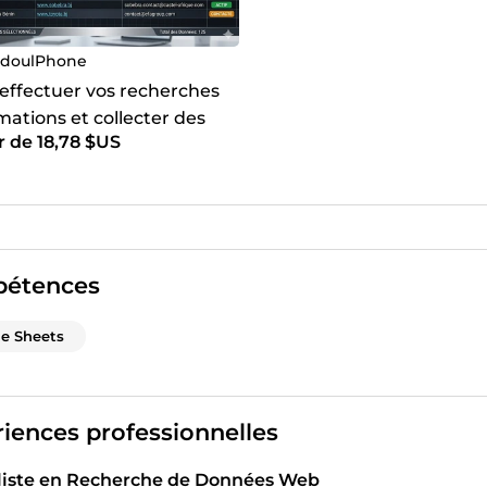
doulPhone
 effectuer vos recherches
mations et collecter des
r de 18,78 $US
s sur le web
étences
e Sheets
iences professionnelles
liste en Recherche de Données Web