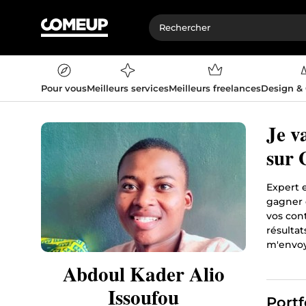
Pour vous
Meilleurs services
Meilleurs freelances
Design &
Je v
sur 
Expert e
gagner e
vos cont
résultat
m'envoy
Abdoul Kader Alio
Issoufou
Portf