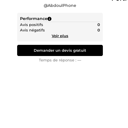
@
AbdoulPhone
Performance
Avis positifs
0
Avis négatifs
0
Voir plus
Demander un devis gratuit
Temps de réponse :
—