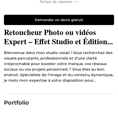
Temps de réponse :
—
Demander un devis gratuit
Retoucheur Photo ou vidéos
Expert – Effet Studio et Édition
Haut de Gamme
Bienvenue dans mon studio visuel ! Vous recherchez des
visuels percutants, professionnels et d’une clarté
irréprochable pour booster votre marque, vos réseaux
sociaux ou vos projets personnels ? Vous êtes au bon
endroit. Spécialiste de l'image et du contenu dynamique,
je mets mon expertise à votre disposition pour
transformer vos fichiers bruts en véritables œuvres d’art.
Mon objectif est simple : vous offrir un rendu "effet
studio" ultra-qualitatif et haut de gamme. 🛠️ Mes
Portfolio
Domaines d'Expertise : Retouche Photo Avancée :
Amélioration de la netteté, correction des couleurs
(colorimétrie), modification ou suppression d'arrière-plan,