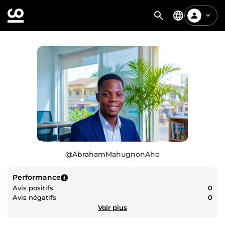
@
AbrahamMahugnonAho
Performance
Avis positifs
0
Avis négatifs
0
Voir plus