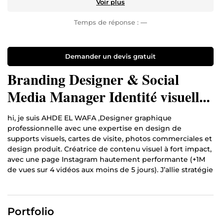
Voir plus
Temps de réponse :
—
Demander un devis gratuit
Branding Designer & Social
Media Manager Identité visuelle
• Design de fiches • Contenu
hi, je suis AHDE EL WAFA ,Designer graphique
performant
professionnelle avec une expertise en design de
supports visuels, cartes de visite, photos commerciales et
design produit. Créatrice de contenu visuel à fort impact,
avec une page Instagram hautement performante (+1M
de vues sur 4 vidéos aux moins de 5 jours). J’allie stratégie
visuelle, créativité et performance pour valoriser les
marques et booster leur image.
J’accompagne les marques et entrepreneurs dans la
Portfolio
création d’une identité visuelle forte, cohérente et