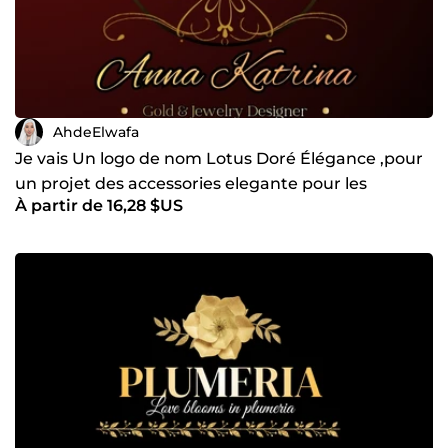
Gestion des réseaux sociaux : stratégie de contenu,
design des posts et optimisation de la visibilité
AhdeElwafa
Je vais Un logo de nom Lotus Doré Élégance ,pour
un projet des accessories elegante pour les
À partir de 16,28 $US
femmes