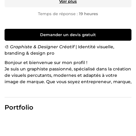
Voir plus
Temps de réponse :
19 heures
Demander un devis gratuit
🎨
Graphiste & Designer Créatif
| Identité visuelle,
branding & design pro
Bonjour et bienvenue sur mon profil !
Je suis un graphiste passionné, spécialisé dans la création
de visuels percutants, modernes et adaptés à votre
image de marque. Que vous soyez entrepreneur, marque,
artiste ou particulier, je vous accompagne avec sérieux,
écoute et créativité.
✅ Logos uniques & mémorables
Portfolio
✅ Affiches, flyers, cartes de visite
✅ Visuels pour réseaux sociaux
✅ Design épuré, professionnel et sur-mesure
Je travaille avec rigueur, réactivité et souci du détail. Mon