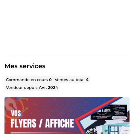
objectif : vous livrer un design qui vous ressemble et qui
inspire confiance à votre audience.
💬 Disponible, à l'écoute & respect des délais garantis.
À très vite pour donner vie à vos idées !
Mes services
Commande en cours
0
Ventes au total
4
Vendeur depuis
Avr. 2024