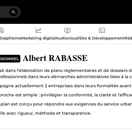
 Graphisme
Marketing digital
Audiovisuel
Site & Développement
Réd
Albert RABASSE
SSIONNEL
sé dans l'élaboration de plans réglementaires et de dossiers d
rofessionnels dans leurs démarches administratives liées à la c
pagne actuellement 2 entreprises dans leurs formalités avant 
oche est simple : privilégier la conformité, la clarté et l'effica
plan est conçu pour répondre aux exigences du service urbanism
ille avec rigueur, méthode et transparence.
ets sont étudiés en amont afin de proposer une solution adapt
)