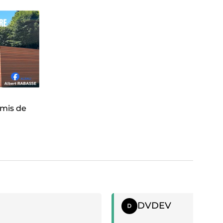
rmis de
if
Témoignage positif
DVDEV