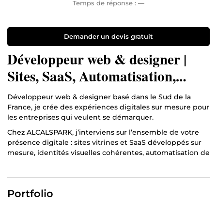
Temps de réponse :
—
Demander un devis gratuit
Développeur web & designer |
Sites, SaaS, Automatisation,
Conseils et Identité visuelle
Développeur web & designer basé dans le Sud de la
France, je crée des expériences digitales sur mesure pour
les entreprises qui veulent se démarquer.
Chez ALCALSPARK, j’interviens sur l’ensemble de votre
présence digitale : sites vitrines et SaaS développés sur
mesure, identités visuelles cohérentes, automatisation de
vos processus métier et audits pour identifier ce qui
freine votre croissance.
Pas de template générique, pas de solution toute faite.
Portfolio
Chaque projet est construit selon vos objectifs, votre
image et vos contraintes.