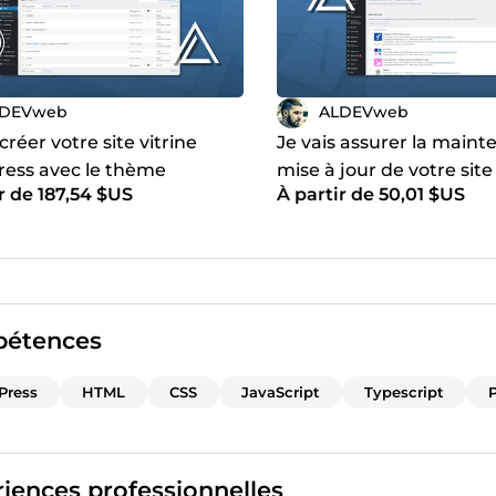
LDEVweb
ALDEVweb
 créer votre site vitrine
Je vais assurer la maint
ess avec le thème
mise à jour de votre site
r de 187,54 $US
À partir de 50,01 $US
ce
WordPress
étences
Press
HTML
CSS
JavaScript
Typescript
iences professionnelles