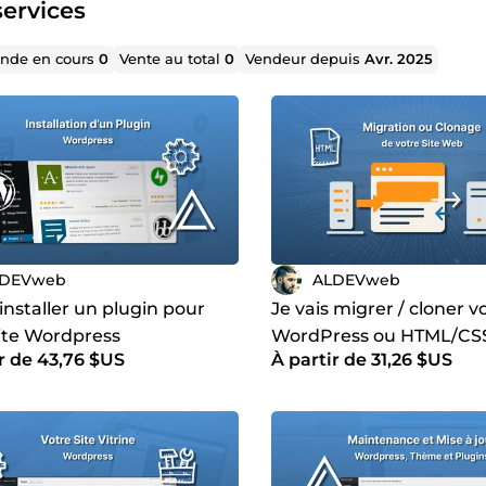
ervices
de en cours
0
Vente au total
0
Vendeur depuis
Avr. 2025
LDEVweb
ALDEVweb
 installer un plugin pour
Je vais migrer / cloner vo
site Wordpress
WordPress ou HTML/CS
r de 43,76 $US
À partir de 31,26 $US