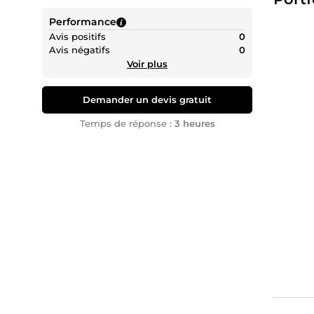
Que vou
Performance
attire v
Avis positifs
0
Site
Avis négatifs
0
Opt
Voir plus
Per
utili
Demander un devis gratuit
Inst
Temps de réponse :
3 heures
Pourqu
Un 
Des 
Un 
joli
Vous av