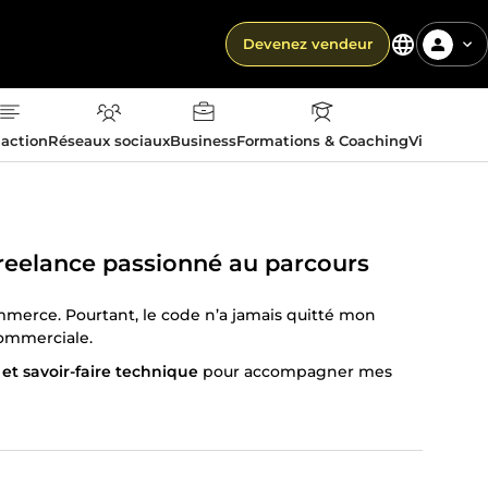
Devenez vendeur
action
Réseaux sociaux
Business
Formations & Coaching
Vie quotid
reelance passionné au parcours
mmerce. Pourtant, le code n’a jamais quitté mon
commerciale.
 et savoir-faire technique
pour accompagner mes
hez Webecom Formation en 2024, j’ai décidé de me
isés pour le référencement et la conversion.