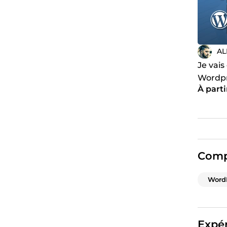
A
Je vais
Wordpr
À parti
Kaden
Comp
Word
Expér