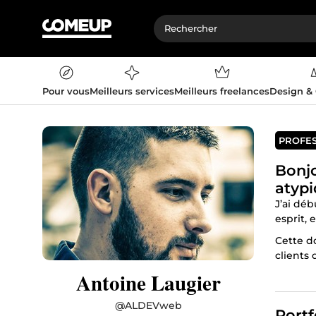
Pour vous
Meilleurs services
Meilleurs freelances
Design &
PROFE
Bonjo
atypi
J’ai dé
esprit, 
Cette d
clients 
Antoine Laugier
Après a
spéciali
@
ALDEVweb
Ce que
Portf