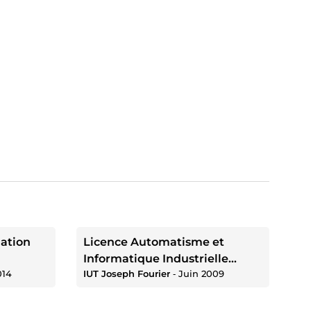
lation
Licence Automatisme et
Informatique Industrielle
014
IUT Joseph Fourier
‐
Juin 2009
Spécialité Systèmes
Embarqués