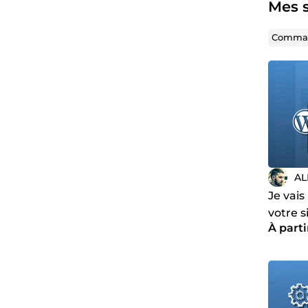
Mes s
Comman
A
Je vais
votre 
À parti