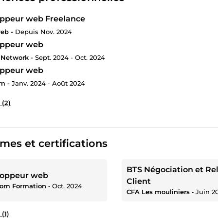
ppeur web Freelance
eb -
Depuis Nov. 2024
oppeur web
 Network -
Sept. 2024 - Oct. 2024
oppeur web
m -
Janv. 2024 - Août 2024
 (2)
mes et certifications
BTS Négociation et Re
loppeur web
Client
om Formation
‐
Oct. 2024
CFA Les mouliniers
‐
Juin 2
 (1)