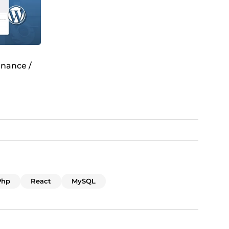
enance /
Php
React
MySQL