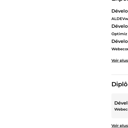
Dévelo
ALDEVw
Dével
Optimiz
Dével
Webeco
Voir plus
Diplô
Déve
Webec
Voir plus