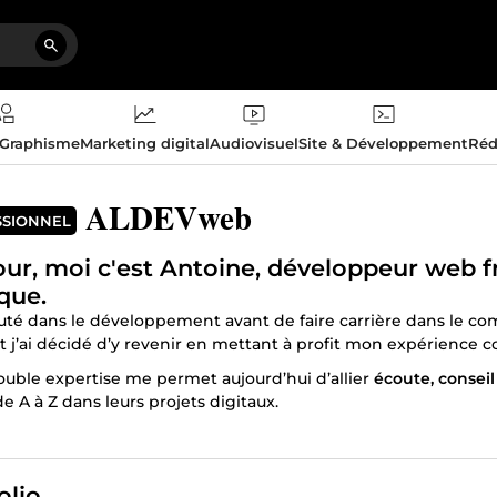
 Graphisme
Marketing digital
Audiovisuel
Site & Développement
Réd
ALDEVweb
SSIONNEL
ur, moi c'est
Antoine
, développeur web f
que.
buté dans le développement avant de faire carrière dans le co
et j’ai décidé d’y revenir en mettant à profit mon expérience 
ouble expertise me permet aujourd’hui d’allier
écoute, conseil
de A à Z dans leurs projets digitaux.
voir validé ma certification de développeur web full stack c
ser dans la
création de sites WordPress professionnels
, optim
 je propose :
olio