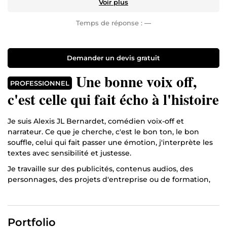
Voir plus
Temps de réponse :
—
Demander un devis gratuit
Une bonne voix off,
PROFESSIONNEL
c'est celle qui fait écho à l'histoire
Je suis Alexis JL Bernardet, comédien voix-off et
narrateur. Ce que je cherche, c'est le bon ton, le bon
souffle, celui qui fait passer une émotion, j'interprète les
textes avec sensibilité et justesse.
Je travaille sur des publicités, contenus audios, des
personnages, des projets d'entreprise ou de formation,
mais ce que je préfère, ce sont les documentaires. J'aime
leur rythme, leur silence, je raconte des histoires pour
qu'on les écoute vraiment.
Portfolio