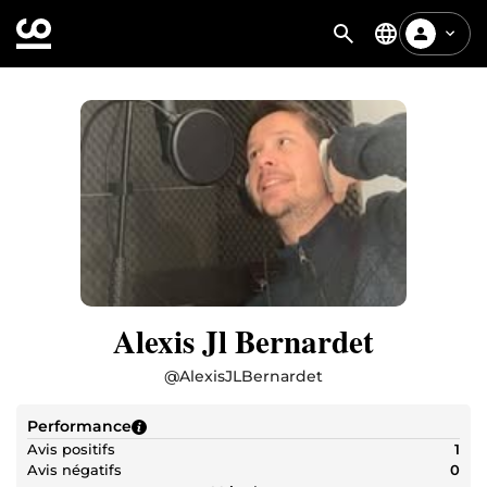
Alexis Jl Bernardet
@
AlexisJLBernardet
Performance
Avis positifs
1
Avis négatifs
0