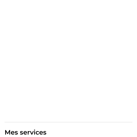
Ma voix est vivante, sincère, émouvante.
Je travaille avec soin, et je prend le temps de bien faire.
Je reste disponible pour tout projet.
Mes services