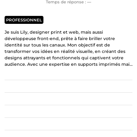
Temps de réponse :
—
PROFESSIONNEL
Je suis Lily, designer print et web, mais aussi
développeuse front-end, prête à faire briller votre
identité sur tous les canaux. Mon objectif est de
transformer vos idées en réalité visuelle, en créant des
designs attrayants et fonctionnels qui captivent votre
audience. Avec une expertise en supports imprimés mais
aussi en web, je donne vie à votre identité sur tous les
supports, du print au digital. Ensemble, nous créons une
présence impactante pour votre entreprise !