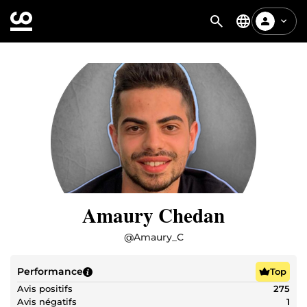
Amaury Chedan
@
Amaury_C
Performance
Top
Avis positifs
275
Avis négatifs
1