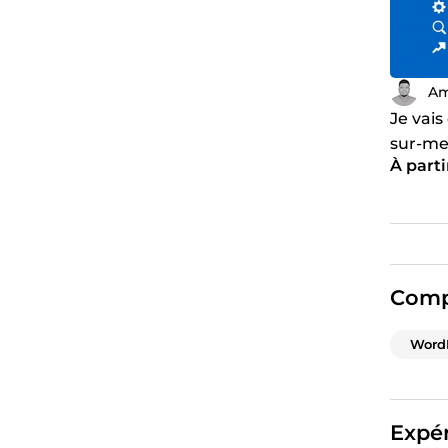
Am
Je vais
sur-me
À parti
et la c
Comp
Word
Expér