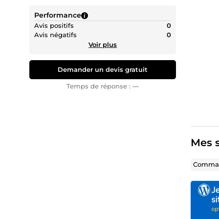
Performance
Avis positifs
0
Avis négatifs
0
Voir plus
Demander un devis gratuit
Temps de réponse :
—
Mes s
Comman