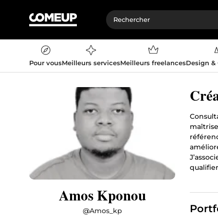
Pour vous
Meilleurs services
Meilleurs freelances
Design &
Créa
Consult
maîtris
référen
améliore
J’assoc
qualifie
Amos Kponou
Portf
@
Amos_kp