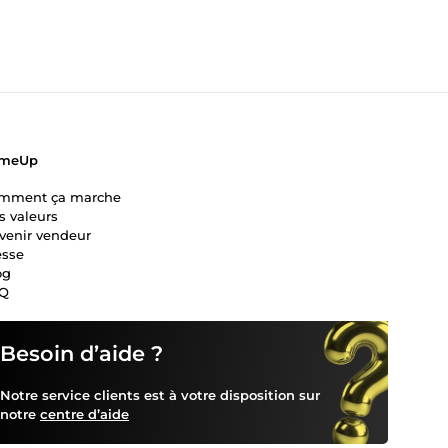
meUp
mment ça marche
s valeurs
venir vendeur
esse
og
Q
Besoin d’aide ?
Notre service clients est à votre disposition sur
notre
centre d’aide