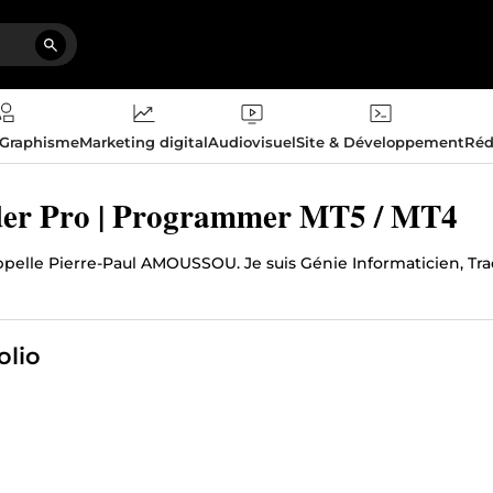
 Graphisme
Marketing digital
Audiovisuel
Site & Développement
Réd
er Pro | Programmer MT5 / MT4
pelle Pierre-Paul AMOUSSOU. Je suis Génie Informaticien, 
olio