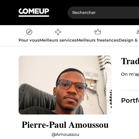
Pour vous
Meilleurs services
Meilleurs freelances
Design &
Trad
On m'ap
Portf
Pierre-Paul Amoussou
@
Amoussou