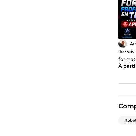
Am
Je vai
format
À parti
tradin
Comp
Robot