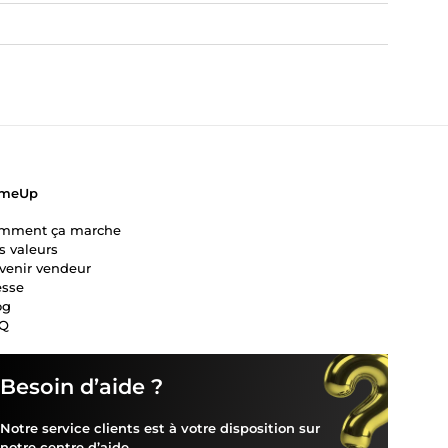
meUp
mment ça marche
s valeurs
venir vendeur
esse
og
Q
Besoin d’aide ?
Notre service clients est à votre disposition sur
notre
centre d’aide