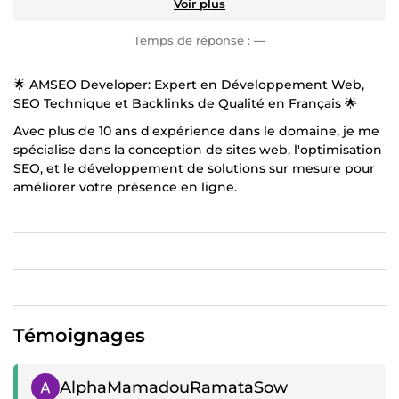
Voir plus
Temps de réponse :
—
🌟 AMSEO Developer: Expert en Développement Web,
SEO Technique et Backlinks de Qualité en Français 🌟
Avec plus de 10 ans d'expérience dans le domaine, je me
spécialise dans la conception de sites web, l'optimisation
SEO, et le développement de solutions sur mesure pour
améliorer votre présence en ligne.
💼 Ce que je propose :
Conception de Sites Web : Création de sites web
professionnels qui captivent l’attention et offrent une
expérience utilisateur exceptionnelle.
SEO Complet : Optimisation de votre site web pour
atteindre les meilleures positions sur Google, avec un
Témoignages
SEO technique solide et des stratégies de référencement
avancées.
Témoignage positif
AlphaMamadouRamataSow
Backlinks Français de Haute Qualité : Renforcement de