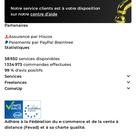
📈 Prêt à booster votre visibilité en ligne avec un site web
Notre service clients est à votre disposition
optimisé et des backlinks de qualité ? Contactez-moi dès
sur notre
centre d’aide
maintenant pour discuter de vos objectifs et mettre en
place une stratégie SEO puissante.
Partenaires
Ensemble, faisons passer votre site et votre autorité au
Assurance par Hiscox
niveau supérieur ! 🌐🚀
Paiements par PayPal Braintree
Statistiques
38 930
services disponibles
1 334 973
commandes effectuées
99 %
d’avis positifs
Services
Freelances
ComeUp
Adhère à la Fédération du e-commerce et de la vente à
distance (Fevad) et à sa charte qualité.