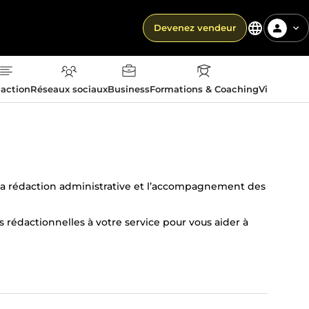
Devenez vendeur
action
Réseaux sociaux
Business
Formations & Coaching
Vie quotid
 la rédaction administrative et l’accompagnement des
rédactionnelles à votre service pour vous aider à