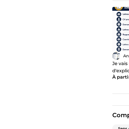
Je vais 
ou
Je vais
An
Je vai
d'expl
À parti
forme 
Comp
Sens 