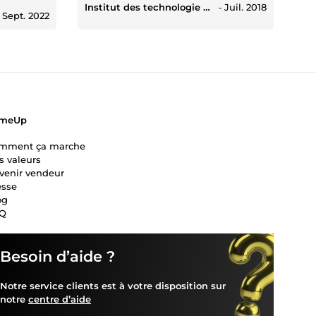
Institut des technologie d'abidjan
‐
Juil. 2018
‐
Sept. 2022
meUp
mment ça marche
s valeurs
venir vendeur
esse
og
Q
Besoin d’aide ?
Notre service clients est à votre disposition sur
notre
centre d’aide