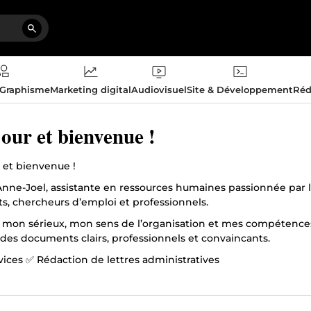
 Graphisme
Marketing digital
Audiovisuel
Site & Développement
Réd
our et bienvenue !
 et bienvenue !
 Anne-Joel, assistante en ressources humaines passionnée par
ts, chercheurs d’emploi et professionnels.
 mon sérieux, mon sens de l’organisation et mes compétences 
 des documents clairs, professionnels et convaincants.
vices ✅ Rédaction de lettres administratives
es de motivation personnalisées
ofessionnels