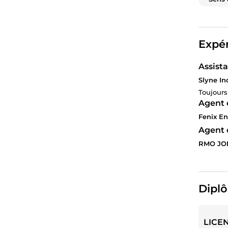
Expér
Assist
Slyne In
Toujours
Agent 
Fenix En
Agent 
RMO JO
Diplô
LICE