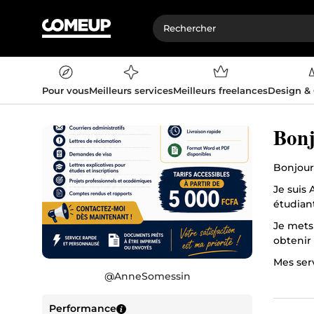
Pour vous
Meilleurs services
Meilleurs freelances
Design &
Bonj
Bonjour
Je suis
étudian
Je mets
obtenir
Mes ser
@
AnneSomessin
✅ Lettr
✅ CV pr
Performance