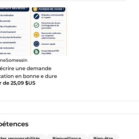
créer vos CV, lettres de motivation et documents administratif
 rédiger tous vos documents administratifs et professionnels 
neSomessin
s écrire une demande
ication en bonne e dure
r de 25,09 $US
pour vol
étences
des responsabilités
Bienveillance
Bien-être