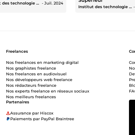
Supérieur
Institut des technologie d'abidjan
‐
Juil. 2024
Institut des technologie d'abidjan
Freelances
Co
Nos freelances en marketing digital
Co
Nos graphistes freelance
No
Nos freelances en audiovisuel
De
Nos développeurs web freelance
Pr
Nos rédacteurs freelance
Bl
Nos experts freelance en réseaux sociaux
FA
Nos meilleurs freelances
Partenaires
Assurance par Hiscox
Paiements par PayPal Braintree