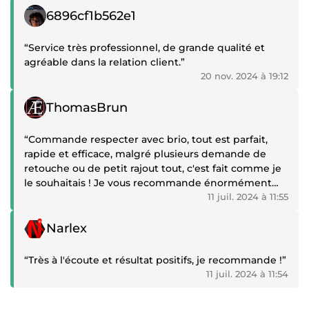
Témoignage positif
6896cf1b562e1
“Service très professionnel, de grande qualité et
agréable dans la relation client.”
20 nov. 2024 à 19:12
Témoignage positif
ThomasBrun
“Commande respecter avec brio, tout est parfait,
rapide et efficace, malgré plusieurs demande de
retouche ou de petit rajout tout, c'est fait comme je
le souhaitais ! Je vous recommande énormément
ART3M pour ces qualités de graphiste ! Je reviendrai
11 juil. 2024 à 11:55
vers toi si j'ai une autre demande !”
Témoignage positif
Narlex
“Très à l'écoute et résultat positifs, je recommande !”
11 juil. 2024 à 11:54