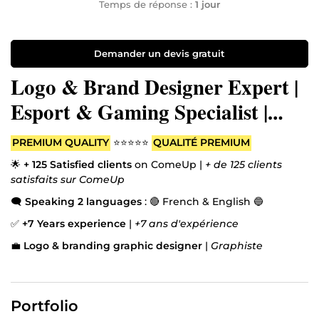
Temps de réponse :
1 jour
Demander un devis gratuit
Logo & Brand Designer Expert |
Esport & Gaming Specialist |
YouTube & Shorts Video Editor
PREMIUM QUALITY
⭐⭐⭐⭐⭐
QUALITÉ PREMIUM
🎬✒️🖌️
🌟
+ 125 Satisfied clients
on ComeUp |
+ de 125 clients
satisfaits sur ComeUp
🗨️
Speaking 2 languages
: 🔴 French & English 🔵
✅
+7 Years experience
|
+7 ans d'expérience
💼
Logo & branding graphic designer
|
Graphiste
Professionnel
💼
🎮
Esport, gaming & video game specialist
|
Spécialiste
des jeux vidéos
Portfolio