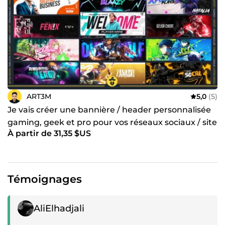
ART3M
5,0
(5)
Je vais créer une bannière / header personnalisée
gaming, geek et pro pour vos réseaux sociaux / site
À partir de 31,35 $US
web
Témoignages
Témoignage positif
AliElhadjali