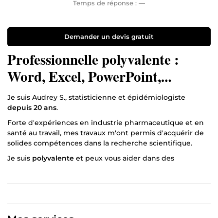
Temps de réponse :
—
Demander un devis gratuit
Professionnelle polyvalente :
Word, Excel, PowerPoint,
CANVA et données statistiques
Je suis Audrey S., statisticienne et épidémiologiste
depuis 20 ans
.
Forte d'expériences en industrie pharmaceutique et en
santé au travail, mes travaux m'ont permis d'acquérir de
solides compétences dans la recherche scientifique.
Je suis
polyvalente
et peux vous aider dans des
domaines variés tels que :
réalisation et structuration de documents Word
(rapport de stage, mémoire, thèse, article
scientifique...)
réalisation de vos présentations PowerPoint, avec