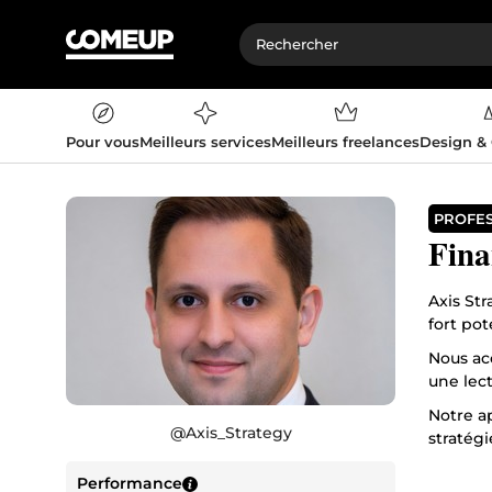
Pour vous
Meilleurs services
Meilleurs freelances
Design &
PROFE
Fina
Axis Str
fort pot
Nous ac
une lec
Notre a
@
Axis_Strategy
stratégi
🎯 Notr
Performance