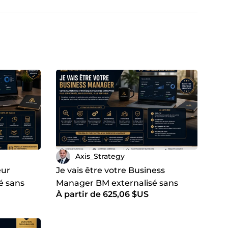
Axis_Strategy
eur
Je vais être votre Business
é sans
Manager BM externalisé sans
À partir de 625,06 $US
embauche