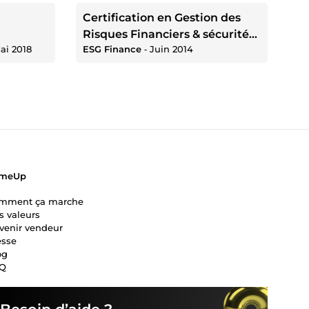
Certification en Gestion des
Risques Financiers & sécurité
ai 2018
ESG Finance
‐
Juin 2014
des flux
meUp
mment ça marche
s valeurs
venir vendeur
esse
og
Q