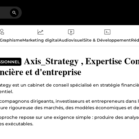
 Graphisme
Marketing digital
Audiovisuel
Site & Développement
Réd
Axis_Strategy , Expertise Co
SSIONNEL
ncière et d'entreprise
ategy est un cabinet de conseil spécialisé en stratégie financi
entiel.
compagnons dirigeants, investisseurs et entrepreneurs dans le
ture rigoureuse des marchés, des modèles économiques et des 
pproche repose sur une exigence simple : produire des analys
es exécutables.
e approche