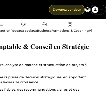
Devenez vendeur
action
Réseaux sociaux
Business
Formations & Coaching
Vie quotid
mptable & Conseil en Stratégie
ère, analyse de marché et structuration de projets à
urs prises de décision stratégiques, en apportant
leviers de croissance.
es fiables, des recommandations claires et des