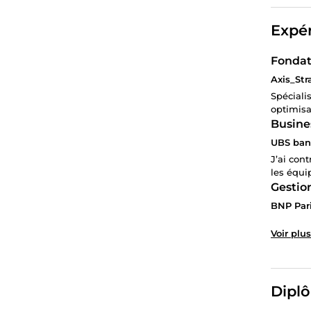
Expér
Fondat
Axis_Str
Spéciali
optimisa
Busine
UBS bank
J’ai con
les équip
Gestion
BNP Pari
Voir plus
Diplô