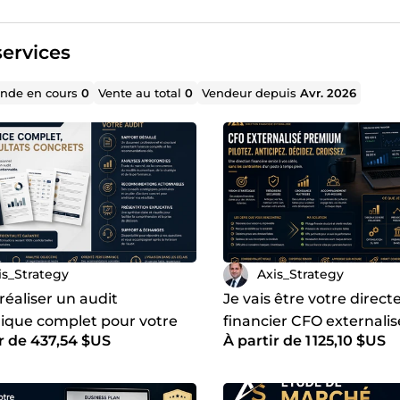
ervices
de en cours
0
Vente au total
0
Vendeur depuis
Avr. 2026
is_Strategy
Axis_Strategy
 réaliser un audit
Je vais être votre direct
gique complet pour votre
financier CFO externalis
r de 437,54 $US
À partir de 1 125,10 $US
rise
embauche