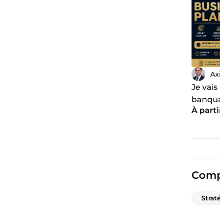
Ax
Je vais
banqu
À parti
Comp
Strat