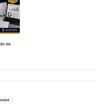
ude de
cement