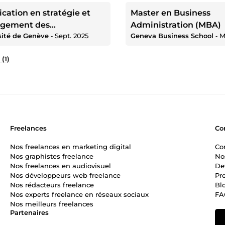
ication en stratégie et
Master en Business
gement des
Administration (MBA)
sité de Genève
‐
Sept. 2025
Geneva Business School
‐
M
isations
 (1)
Freelances
Co
Nos freelances en marketing digital
Co
Nos graphistes freelance
No
Nos freelances en audiovisuel
De
Nos développeurs web freelance
Pr
Nos rédacteurs freelance
Bl
Nos experts freelance en réseaux sociaux
FA
Nos meilleurs freelances
Partenaires