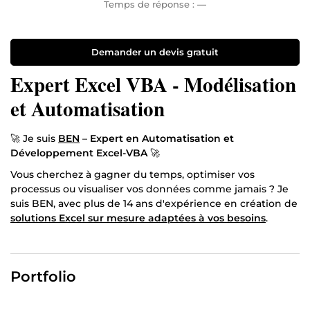
Temps de réponse :
—
Demander un devis gratuit
Expert Excel VBA - Modélisation
et Automatisation
🚀 Je suis
BEN
–
Expert en Automatisation et
Développement Excel-VBA
🚀
Vous cherchez à gagner du temps, optimiser vos
processus ou visualiser vos données comme jamais ? Je
suis BEN, avec plus de 14 ans d'expérience en création de
solutions Excel sur mesure adaptées à vos besoins
.
🔧 Ce que je peux faire pour vous :
Automatiser vos tâches répétitives.
Portfolio
Créer des tableaux de bord dynamiques et
percutants.
Développer des outils personnalisés pour simplifier