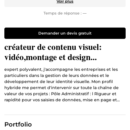
Voir plus
Temps de réponse :
—
Demander un devis gratuit
créateur de contenu visuel:
vidéo,montage et design
graphique; expert vidéo et
expert polyvalent, j'accompagne les entreprises et les
création visuelle pro
particuliers dans la gestion de leurs données et le
développement de leur identité visuelle. Mon profil
hybride me permet d'intervenir sur toute la chaîne de
valeur de vos projets : Pôle Administratif : l Rigueur et
rapidité pour vos saisies de données, mise en page et
traitement de documents complexes. Je garantis une
organisation optimale de vos informations et le respect
de vos délais. Pôle Créatif : Conception de logos uniques
Portfolio
et mémorables pour affirmer votre image de marque. Je