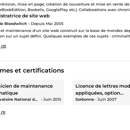
, révision, mise en page, création de couverture et mise en vente d
eBookEdition, Bookelis, GooglePlay etc.). Collaborations avec chroni
stratrice de site web
de Bloodwitch -
Depuis Mai 2005
 et maintenance d'un site web construit sur la base de mondes dep
on sur un sujet défini. Quelques exemples de ces sujets : criminalit
 (3)
mes et certifications
icien de maintenance
Licence de lettres mo
matique
appliquées, option
Conservatoire National des Arts et Métiers
‐
Juin 2015
Sorbonne
‐
Juin 2007
communication
 (1)