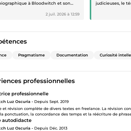
biographique à Bloodwitch et son
judicieuses, le
il a été tout simplement
solidité.”
2 juil. 2026 à 12:59
quable. Au-delà d'une correction
nique irréprochable (orthographe,
xe, typographie), elle possède une
able intelligence du texte. Ses
ses sur la justesse des émotions, le
étences
e du récit et l'équilibre des
tres m'ont été d'une aide
nce
Pragmatisme
Documentation
Curiosité intell
imable pour finaliser mon œuvre.
ive, à l'écoute et d'un très grand
ssionnalisme, c'est une collaboratrice
ieuse. Je la recommande les yeux
iences professionnelles
s à tout auteur exigeant !”
trice professionnelle
ch Luz Oscuria -
Depuis Sept. 2019
e et révision complète de divers textes en freelance. La révision co
 la ponctuation, la concordance des temps et la réécriture de phras
e autodidacte
ch Luz Oscuria -
Depuis Déc. 2013