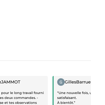
if
Témoignage positif
ieJAMMOT
GillesBarrue
pour le long travail fourni
“Une nouvelle fois, un travail
des deux commandes. -
satisfaisant.
se et tes observations
À bientôt.”