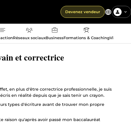
Devenez vendeur
action
Réseaux sociaux
Business
Formations & Coaching
Vie quotid
ain et correctrice
, en plus d'être correctrice professionnelle, je suis
cris en réalité depuis que je sais tenir un crayon.
urs types d'écriture avant de trouver mon propre
tte raison qu'après avoir passé mon baccalauréat
a Sorbonne à Paris en 2004, une formation dont le