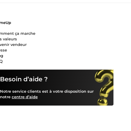
meUp
mment ça marche
s valeurs
venir vendeur
esse
og
Q
Besoin d’aide ?
Notre service clients est à votre disposition sur
notre
centre d’aide