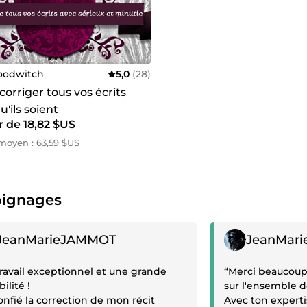
oodwitch
5,0
(28)
 corriger tous vos écrits
u'ils soient
r de 18,82 $US
oyen : 63,59 $US
ignages
gnage positif
Témoignage posit
JeanMarieJAMMOT
JeanMar
ravail exceptionnel et une grande
“Merci beaucoup 
ilité !
sur l'ensemble 
confié la correction de mon récit
Avec ton experti