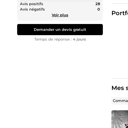
socle d
Avis positifs
28
Avis négatifs
0
Et même
Portf
Voir plus
jamais 
même si 
la plus 
Demander un devis gratuit
C'est a
Temps de réponse :
4 jours
lectures
aimé cor
J'ai par
correcti
Je respe
S'il fal
j'évoqu
Mes s
corrige
maladroi
Comman
Je n'uti
clavier 