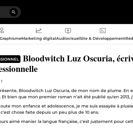
 Graphisme
Marketing digital
Audiovisuel
Site & Développement
Réd
Bloodwitch Luz Oscuria, écriv
SSIONNEL
essionnelle
 !
résente, Bloodwitch Luz Oscuria, de mon nom de plume. En effet
. Et bien que mon premier roman n'ait été publié qu'en 2013, j'é
toute mon enfance et adolescence, je me suis essayée à plusie
t c'est chose faite depuis un peu plus de 10 ans.
jours aimé manier la langue française, c'est justement pour ce
re, je me suis lancée dans une licence en lettres modernes à l