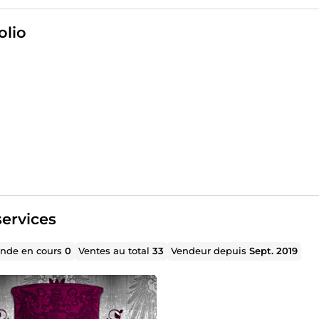
'apprentissage tourne autour de l'étude approfondie de la lang
 si je suis aujourd'hui loin de ces études à cause du temps q
olio
complètement terminé. Ainsi, il m'arrive régulièrement de vér
je sais déjà le plus souvent quelle correction je dois applique
parfaite possible, je me dois de prendre le temps de m'assurer
vec un grand plaisir que je mets mes compétences, acquises 
 et mes longues séances d'écriture, à votre service pour parfair
riger des textes, et en avoir fait mon métier est un véritable
 ailleurs déjà eu l'occasion de corriger des textes de différen
on : romans, biographies, thèses universitaires, scénarios de fil
cte votre style d'écriture du début à la fin, et aucun texte ne 
lait décrire les points forts de mon caractère qui me servent da
erais mon adaptabilité, ma patience et ma persévérance. Si vo
ervices
r vos textes avec un maximum de sérieux, et qui n'hésitera pas
tes qu'il faut réécrire, vous êtes au bon endroit.
de en cours
0
Ventes au total
33
Vendeur depuis
Sept. 2019
lise pas d'IA, que ce soit pour la correction de fautes ou la ré
et des dictionnaires.