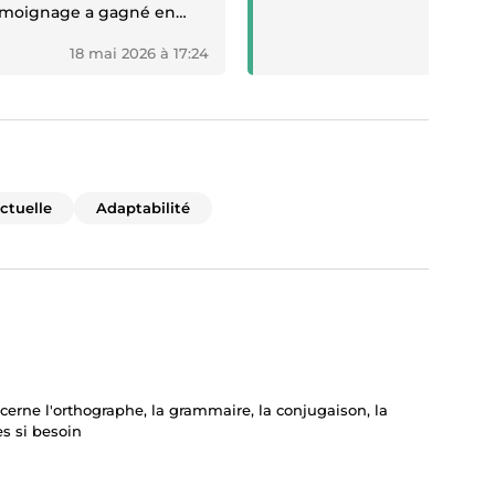
 témoignage a gagné en
18 mai 2026 à 17:24
30 
ectuelle
Adaptabilité
ncerne l'orthographe, la grammaire, la conjugaison, la
es si besoin