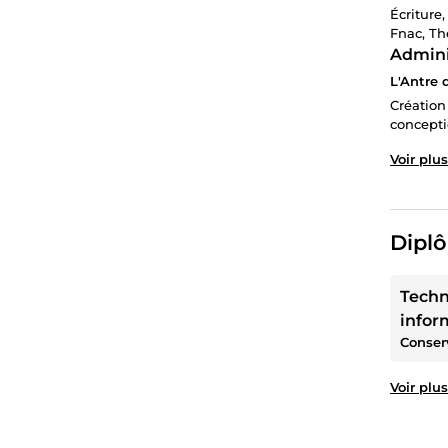
Écriture
Fnac, Th
Admini
L'Antre 
Création
concepti
Voir plus
Diplô
Techn
infor
Voir plus