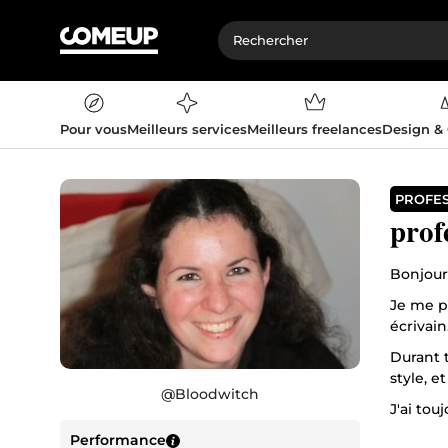
Pour vous
Meilleurs services
Meilleurs freelances
Design &
PROFE
prof
Bonjour
Je me p
écrivain
Durant 
style, e
@
Bloodwitch
J'ai tou
littérai
Performance