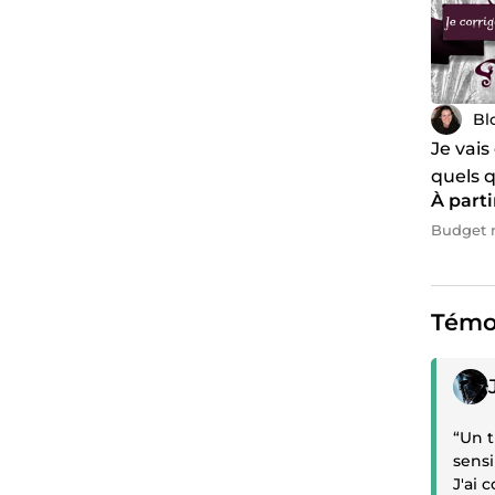
Bl
Je vais
quels q
À parti
Budget m
Témo
Témoi
“Un t
sensib
J'ai 