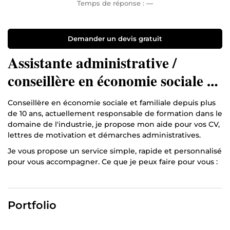
Temps de réponse :
—
Demander un devis gratuit
Assistante administrative /
conseillère en économie sociale et
familiale
Conseillère en économie sociale et familiale depuis plus
de 10 ans, actuellement responsable de formation dans le
domaine de l'industrie, je propose mon aide pour vos CV,
lettres de motivation et démarches administratives.
Je vous propose un service simple, rapide et personnalisé
pour vous accompagner. Ce que je peux faire pour vous :
Rédaction et mise en page de CV (création ou
amélioration) Correction et optimisation de CV existants
Rédaction ou correction de lettres de motivation
Portfolio
Relecture et amélioration de tout document écrit Aide à
certaines démarches administratives (au cas par cas)
Saisie de documents (courriers, formulaires, etc.)