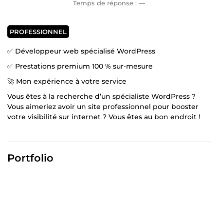
Temps de réponse :
—
PROFESSIONNEL
✅ Développeur web spécialisé WordPress
✅ Prestations premium 100 % sur-mesure
🚀 Mon expérience à votre service
Vous êtes à la recherche d’un spécialiste WordPress ?
Vous aimeriez avoir un site professionnel pour booster
votre visibilité sur internet ? Vous êtes au bon endroit !
Je m’appelle Clément et je suis développeur web
professionnel depuis maintenant 4 ans. Que cela soit
pour un site e-commerce, un site vitrine ou même un
Portfolio
blog, je mets à votre disposition toute mon expertise
pour vous proposer une prestation à la hauteur de vos
attentes !
Vous souhaitez me poser une question ❓ Rien de plus
simple ! Cliquez sur le bouton « CONTACTER » et je vous