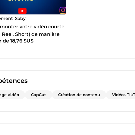
ement_Saby
 monter votre vidéo courte
, Reel, Short) de manière
r de 18,76 $US
ique
étences
age vidéo
CapCut
Création de contenu
Vidéos Tik