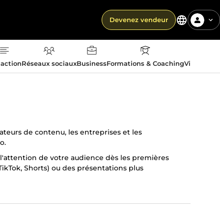
Devenez vendeur
action
Réseaux sociaux
Business
Formations & Coaching
Vie quotid
teurs de contenu, les entreprises et les
o.
l'attention de votre audience dès les premières
ikTok, Shorts) ou des présentations plus
vos délais et à vous livrer un travail soigné.
 contacter pour discuter de votre projet.