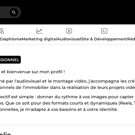
 Graphisme
Marketing digital
Audiovisuel
Site & Développement
Réd
SSIONNEL
 et bienvenue sur mon profil !
é par l'audiovisuel et le montage vidéo, j'accompagne les créa
onnels de l'immobilier dans la réalisation de leurs projets vidé
ectif est simple : donner du rythme à vos images pour capter 
s. Que ce soit pour des formats courts et dynamiques (Reels, T
ionnelles, je m'adapte à vos besoins et à votre identité.
 rigoureux et à l'écoute, je mets un point d'honneur à respecter 
moi vos rushs, et donnons vie à vos idées ! N'hésitez pas à me
olio