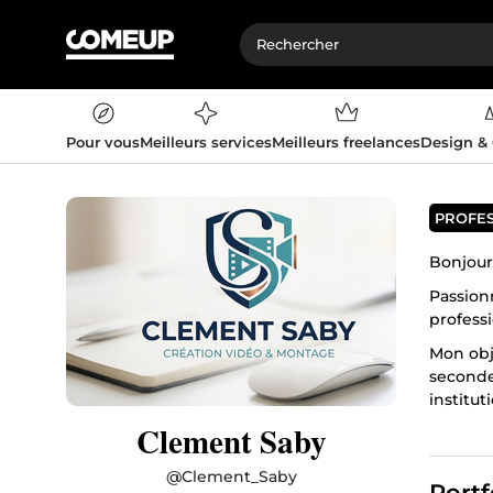
Pour vous
Meilleurs services
Meilleurs freelances
Design &
PROFE
Bonjour
Passionn
professi
Mon obj
seconde
institut
Clement Saby
Réactif,
Confiez-
@
Clement_Saby
Portf