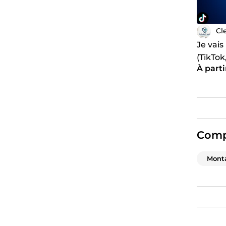
Cl
Je vais
(TikTok
À parti
dynam
Comp
Mont