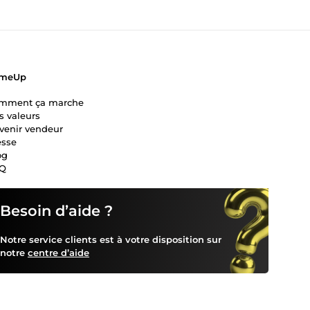
meUp
mment ça marche
s valeurs
venir vendeur
esse
og
Q
Besoin d’aide ?
Notre service clients est à votre disposition sur
notre
centre d’aide