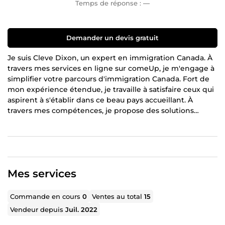
Temps de réponse :
—
Demander un devis gratuit
Je suis Cleve Dixon, un expert en immigration Canada. À
travers mes services en ligne sur comeUp, je m'engage à
simplifier votre parcours d'immigration Canada. Fort de
mon expérience étendue, je travaille à satisfaire ceux qui
aspirent à s'établir dans ce beau pays accueillant. À
travers mes compétences, je propose des solutions
pratiques visant à rendre le processus d'immigration
accessible à tous. Mon objectif est de concrétiser les
aspirations de chacun à vivre pleinement au Canada. 🇨🇦
Mes services
Commande en cours
0
Ventes au total
15
Vendeur depuis
Juil. 2022