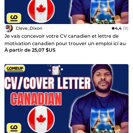
Cleve_Dixon
4,4
(9)
Je vais concevoir votre CV canadien et lettre de
motivation canadien pour trouver un emploi ici au
À partir de 25,07 $US
Canada