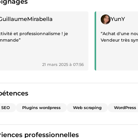
ignages
gnage positif
Témoignage posit
GuillaumeMirabella
YunY
tivité et professionnalisme ! je
“Achat d'une no
ommande”
Vendeur très sy
21 mars 2025 à 07:56
étences
t SEO
Plugins wordpress
Web scraping
WordPress
iences professionnelles