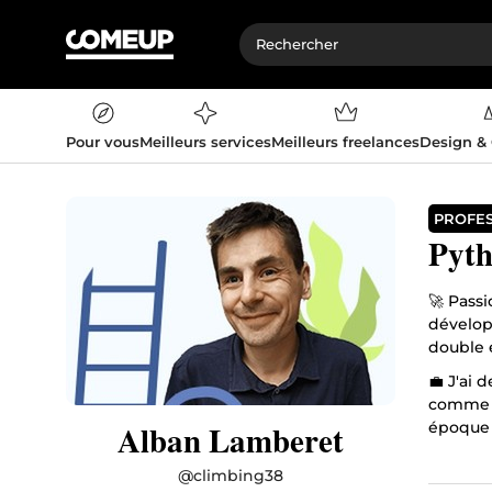
Pour vous
Meilleurs services
Meilleurs freelances
Design &
PROFE
Pyth
🚀 Pass
dévelop
double e
💼 J'ai
comme Z
Alban Lamberet
époque 
solide e
@
climbing38
🌐 Aujou