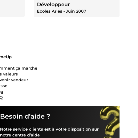
Développeur
Ecoles Aries
‐
Juin 2007
meUp
mment ça marche
s valeurs
venir vendeur
esse
og
Q
Besoin d’aide ?
Notre service clients est à votre disposition sur
notre
centre d’aide