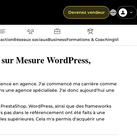
Devenez vendeur
action
Réseaux sociaux
Business
Formations & Coaching
Vie quotid
 sur Mesure WordPress,
périence en agence. J'ai commencé ma carrière comme
ns une agence spécialisée. J'ai donc aujourd'hui une
), PrestaShop, WordPress, ainsi que des frameworks
pas dans le référencement ont été faits à une
es supérieures. Cela m'a permis d'acquérir une
oser mes services en SEO (Audit sémantique 📝,