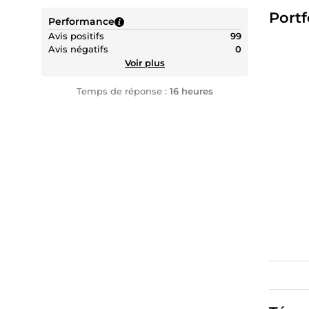
concurr
Portf
Performance
dévelop
Avis positifs
99
Je suis 
Avis négatifs
0
Voir plus
Temps de réponse :
16 heures