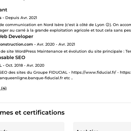
ant
s -
Depuis Avr. 2021
e communication en Nord Isère (c'est à côté de Lyon 😉). On accomp
ager au carré à la grande exploitation agricole et tout cela sans pest
eb Developer
Construction.com -
Avr. 2020 - Avr. 2021
 de site WordPress Maintenance et évolution du site principale : T
sable SEO
L -
Oct. 2018 - Avr. 2020
SEO des sites du Groupe FIDUCIAL - https://www.fiducial.fr/ - https:/
banqueenligne.banque-fiducial.fr etc ..
 (4)
mes et certifications