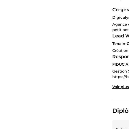
Co-gér
Digicaly
Agence d
petit pot
Lead W
Terrain-
Création
Respon
FIDUCIA
Gestion 
https://
Voir plus
Diplô