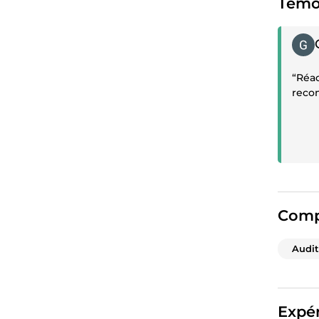
Témo
Témoi
“Réac
rec
Comp
Audi
Expér