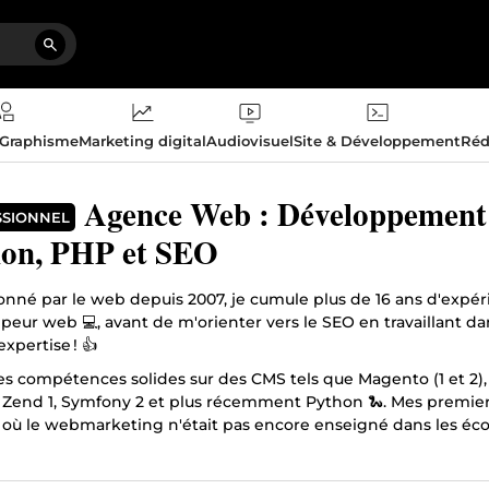
 Graphisme
Marketing digital
Audiovisuel
Site & Développement
Réd
Agence Web : Développement
SSIONNEL
on, PHP et SEO
ionné par le web depuis 2007, je cumule plus de 16 ans d'ex
peur web 💻, avant de m'orienter vers le SEO en travaillant da
xpertise ! 👍
 des compétences solides sur des CMS tels que Magento (1 et 2
end 1, Symfony 2 et plus récemment Python 🐍. Mes premiers 
où le webmarketing n'était pas encore enseigné dans les écol
xpérience pratique !
rd'hui, je travaille à mon compte et je suis ravi de vous prop