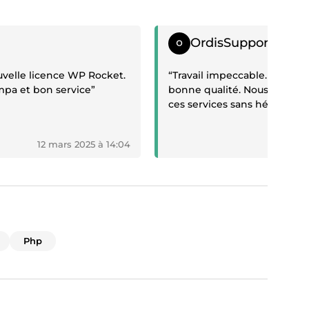
if
Témoignage positif
OrdisSupport
uvelle licence WP Rocket.
“Travail impeccable. Un artic
mpa et bon service”
bonne qualité. Nous ferons 
ces services sans hésiter si 
12 mars 2025 à 14:04
10 m
Php