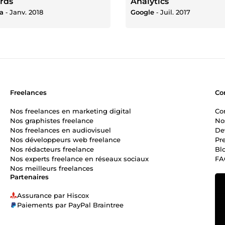
rds
Analytics
a
‐
Janv. 2018
Google
‐
Juil. 2017
Freelances
Co
Nos freelances en marketing digital
Co
Nos graphistes freelance
No
Nos freelances en audiovisuel
De
Nos développeurs web freelance
Pr
Nos rédacteurs freelance
Bl
Nos experts freelance en réseaux sociaux
FA
Nos meilleurs freelances
Partenaires
Assurance par Hiscox
Paiements par PayPal Braintree