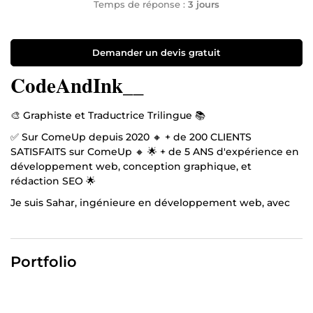
Temps de réponse :
3 jours
Demander un devis gratuit
CodeAndInk__
🎨 Graphiste et Traductrice Trilingue 📚
✅ Sur ComeUp depuis 2020 🔸 + de 200 CLIENTS
SATISFAITS sur ComeUp 🔸 🌟 + de 5 ANS d'expérience en
développement web, conception graphique, et
rédaction SEO 🌟
Je suis Sahar, ingénieure en développement web, avec
une expertise étendue en conception graphique et en
rédaction web SEO. Au fil de mes années d'expérience,
j'ai collaboré avec diverses entreprises pour promouvoir
Portfolio
leurs produits de manière créative.
En plus de mon parcours professionnel, j'ai été
activement impliquée dans des clubs, notamment en
tant que membre d'un club radio pendant trois ans. Mon