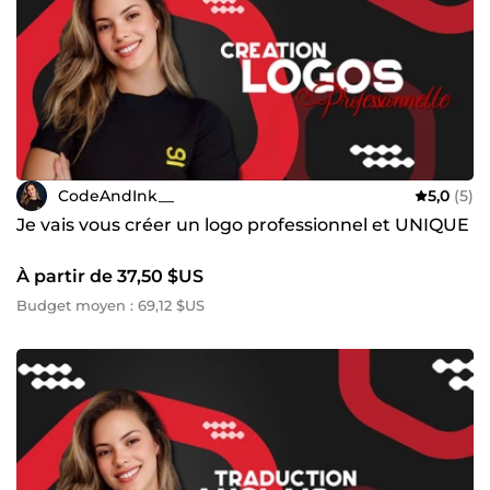
👉 Contactez-moi en cliquant sur le bouton blanc
"Contacter le vendeur". Nous discuterons de vos objectifs
et déterminerons la meilleure façon de les atteindre ! À
tout de suite.
🎯 Graphiste et Traductrice Trilingue 🎯
CodeAndInk__
5,0
(5)
Je vais vous créer un logo professionnel et UNIQUE
À partir de 37,50 $US
Budget moyen : 69,12 $US