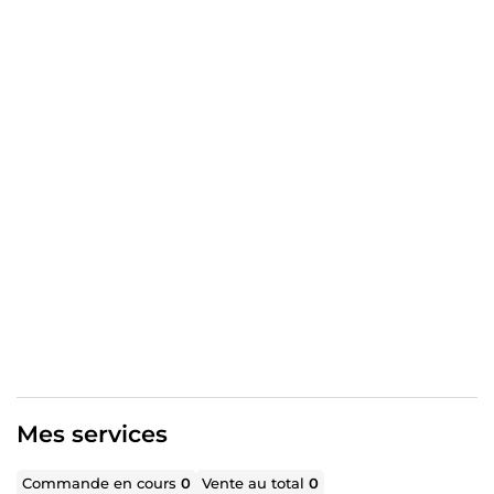
respectueuse des délais, capable d’accompagner les
entreprises et cabinets comptables dans la gestion de
leur comptabilité.
Mes services
Commande en cours
0
Vente au total
0