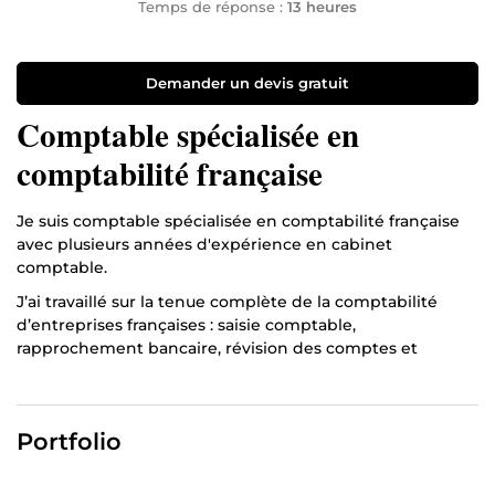
Temps de réponse :
13 heures
Demander un devis gratuit
Comptable spécialisée en
comptabilité française
Je suis comptable spécialisée en comptabilité française
avec plusieurs années d'expérience en cabinet
comptable.
J’ai travaillé sur la tenue complète de la comptabilité
d’entreprises françaises : saisie comptable,
rapprochement bancaire, révision des comptes et
déclarations de TVA.
Je maîtrise plusieurs logiciels comptables comme Sage,
Ciel Compta, Quadra, Pennylane et Dext ainsi que les
Portfolio
outils bureautiques (Excel, Word, Outlook).
Je suis une personne rigoureuse, organisée et