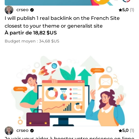
crseo
5,0
(1)
I will publish 1 real backlink on the French Site
closest to your theme or generalist site
À partir de 18,82 $US
Budget moyen : 34,68 $US
crseo
5,0
(1)
Je vais vous aider à booster votre présence en ligne