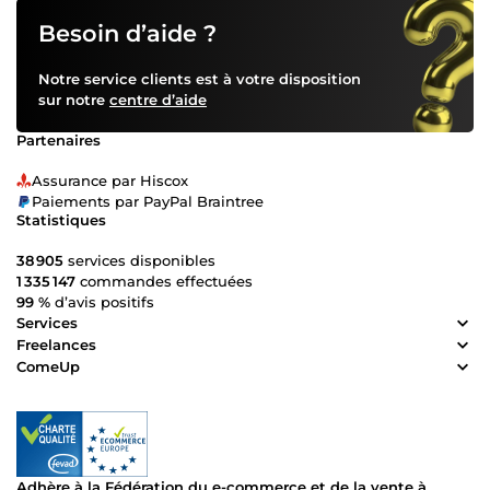
Besoin d’aide ?
Notre service clients est à votre disposition
sur notre
centre d’aide
Partenaires
Assurance par Hiscox
Paiements par PayPal Braintree
Statistiques
38 905
services disponibles
1 335 147
commandes effectuées
99 %
d’avis positifs
Services
Freelances
ComeUp
Adhère à la Fédération du e-commerce et de la vente à