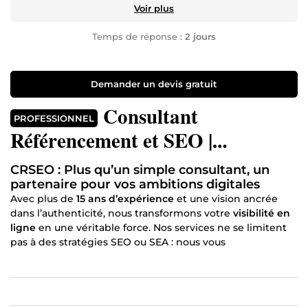
Voir plus
Temps de réponse :
2 jours
Demander un devis gratuit
Consultant
PROFESSIONNEL
Référencement et SEO |
Coaching Internet | Webmaster |
CRSEO : Plus qu’un simple consultant, un
Optimisation de Sites Web
partenaire pour vos ambitions digitales
Avec plus de
15 ans d’expérience
et une vision ancrée
dans l’authenticité, nous transformons votre
visibilité en
ligne
en une véritable force. Nos services ne se limitent
pas à des stratégies SEO ou SEA : nous vous
accompagnons pour donner un
sens à votre présence
numérique
, en valorisant ce qui vous rend unique.
Qui sommes-nous ?