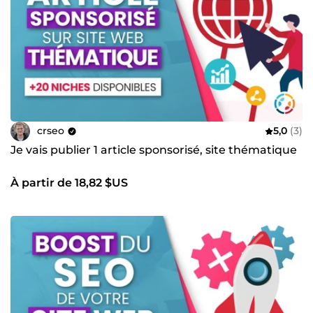
projets et voir comment nous pouvons les transformer
ensemble.
💡 En 2023,
bbwebconsult devient CRSEO
pour élargir ses
horizons et mieux vous servir.
crseo
5,0
(3)
Je vais publier 1 article sponsorisé, site thématique
À partir de 18,82 $US