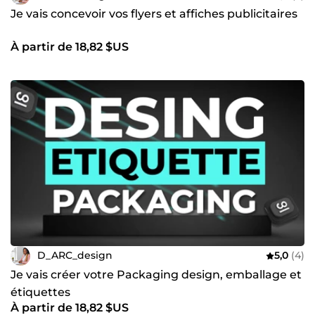
votre vision en réalité. Si vous cherchez à concrétiser un
Je vais concevoir vos flyers et affiches publicitaires
projet, je suis là pour vous. Votre satisfaction est ma
priorité absolue. N'hésitez pas à me contacter pour
À partir de 18,82 $US
discuter en détail de votre projet et explorer les
possibilités infinies qui s'offrent à vous.
Je suis impatiente de contribuer à la réussite de votre
projet.
D_ARC_design
5,0
(4)
Je vais créer votre Packaging design, emballage et
étiquettes
À partir de 18,82 $US