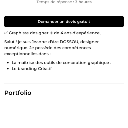
Temps de réponse :
3 heures
Demander un devis gratuit
✅️ Graphiste designer ➕️ de 4 ans d'expérience,
Salut ! je suis Jeanne-d'Arc DOSSOU, designer
numérique. Je possède des compétences
exceptionnelles dans :
La maîtrise des outils de conception graphique :
Le branding Créatif
L’UX design Intuitif
La créativité et pensée conceptuelle...
Avec plus de 4 ans d'expérience dans le domaine du
Portfolio
design graphique, j'ai développé des compétences
solides et variées pour donner vie à vos idées de manière
créative et professionnelle.
Je maîtrise divers logiciels et outils essentiels tels
qu'Adobe Photoshop, Illustrator, Affinity Designer, Affinity