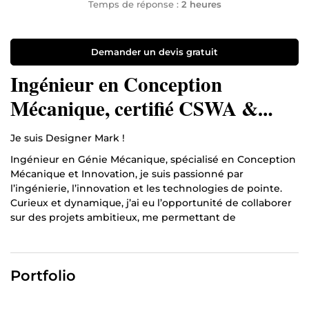
Temps de réponse :
2 heures
Demander un devis gratuit
Ingénieur en Conception
Mécanique, certifié CSWA &
CSWP
Je suis Designer Mark !
Ingénieur en Génie Mécanique, spécialisé en Conception
Mécanique et Innovation, je suis passionné par
l’ingénierie, l’innovation et les technologies de pointe.
Curieux et dynamique, j’ai eu l’opportunité de collaborer
sur des projets ambitieux, me permettant de
perfectionner mes compétences en conception assistée
par ordinateur (CAO), prototypage, ainsi qu’en calcul et
dimensionnement des structures.
Portfolio
Tout au long de mon parcours, j’ai travaillé sur des projets
dans divers secteurs tels que l’aéronautique, l’automobile,