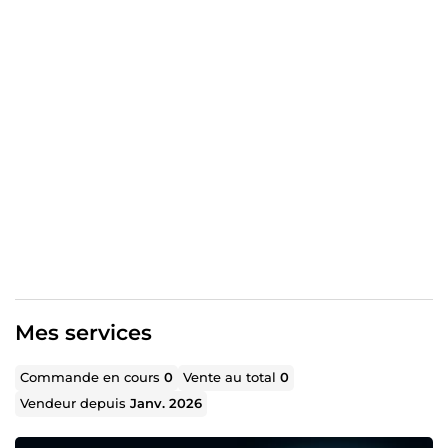
✓ Scripts VSL structurés pour convaincre
✓ Systèmes de monétisation en autopilote
Pas de fausse promesses !!!
Des livrables précis, une communication fluide, et un seul
objectif : que chaque email que tu envoies rapporte
Mes services
Commande en cours
0
Vente au total
0
Vendeur depuis
Janv. 2026