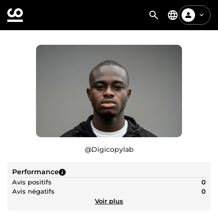
@
Digicopylab
Performance
Avis positifs
0
Avis négatifs
0
Voir plus