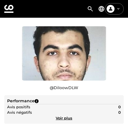
@
DiloowDLW
Performance
Avis positifs
0
Avis négatifs
0
Voir plus