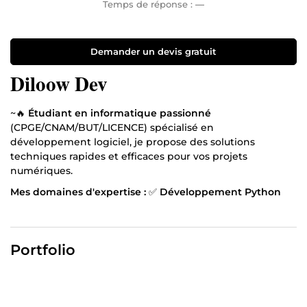
Temps de réponse :
—
Demander un devis gratuit
Diloow Dev
~🔥
Étudiant en informatique passionné
(CPGE/CNAM/BUT/LICENCE) spécialisé en
développement logiciel, je propose des solutions
techniques rapides et efficaces pour vos projets
numériques.
Mes domaines d'expertise :
✅
Développement Python
Scripts d'automatisation (traitement de données,
tâches répétitives)
Algorithmes optimisés (expérience en complexité
Portfolio
algorithmique)
Bibliothèques : Pandas, NumPy, Requests
✅
Programmation orientée objet