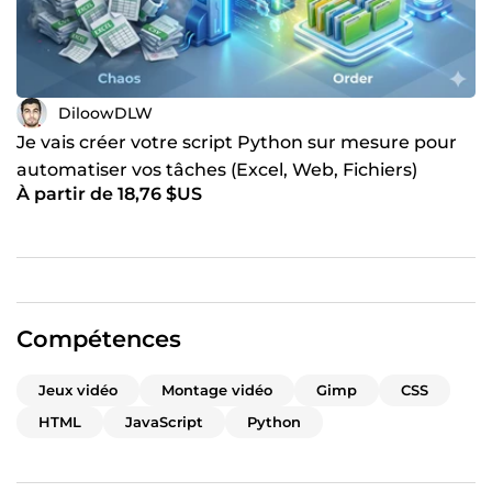
Outils maîtrisés :
Python | Java | Git | HTML/CSS | JavaScript | GIMP | Active
Directory
Services populaires :
DiloowDLW
"Créer un script Python personnalisé pour
Je vais créer votre script Python sur mesure pour
automatiser vos tâches" (5€)
automatiser vos tâches (Excel, Web, Fichiers)
"Développer un mini-jeu 2D basique avec Java ou
À partir de 18,76 $US
python" (15€)
"Corriger vos exercices de programmation POO" (10€)
"Intégrer votre site web responsive en 72h" (25€)
💬
Contactez-moi avant de commander !
Je personnalise
chaque solution selon vos besoins exacts.~
Compétences
Jeux vidéo
Montage vidéo
Gimp
CSS
HTML
JavaScript
Python