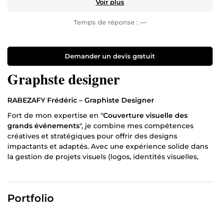
Voir plus
Temps de réponse :
—
Demander un devis gratuit
Graphste designer
RABEZAFY Frédéric – Graphiste Designer
Fort de mon expertise en "
Couverture visuelle des
grands événements
", je combine mes compétences
créatives et stratégiques pour offrir des designs
impactants et adaptés. Avec une expérience solide dans
la gestion de projets visuels (logos, identités visuelles,
affiches, vidéos et plus), je m’engage à créer des visuels
percutants pour chaque plateforme, qu'il s'agisse des
réseaux sociaux ou de supports imprimés. Mon objectif
Portfolio
est de transformer vos idées en expériences visuelles
mémorables, que ce soit pour des événements
d'envergure ou pour des besoins spécifiques de