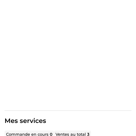
communication.
Prêt à donner vie à vos projets avec professionnalisme et
créativité !
Mes services
Commande en cours
0
Ventes au total
3