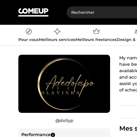
Pour vous
Meilleurs services
Meilleurs freelances
Design &
My name
have bee
availab
and acc
assist y
of sched
@
dollyp
Mes s
Performance