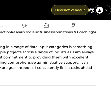
Devenez vendeur
action
Réseaux sociaux
Business
Formations & Coaching
Vie quotid
 in a range of data input categories is something I
ple projects across a range of industries. I am always
fast commitment to providing them with excellent
ding comprehensive administrative support, I can
y are guaranteed as I consistently finish tasks ahead