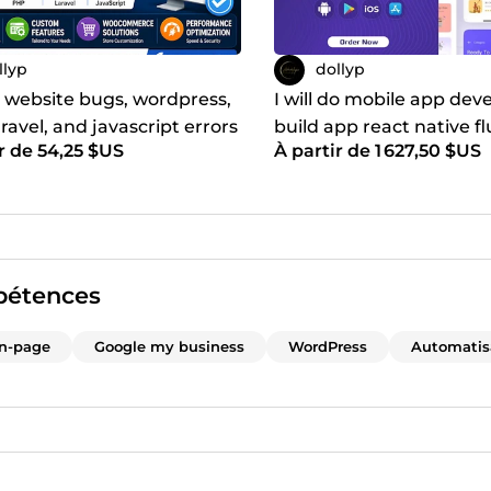
llyp
dollyp
fix website bugs, wordpress,
I will do mobile app de
ravel, and javascript errors
build app react native fl
r de 54,25 $US
À partir de 1 627,50 $US
mobile app developer
étences
on-page
Google my business
WordPress
Automatis