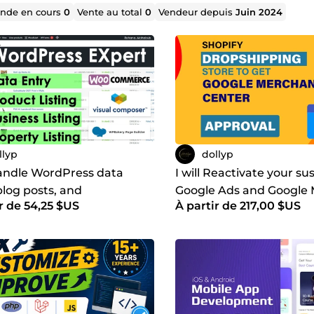
de en cours
0
Vente au total
0
Vendeur depuis
Juin 2024
llyp
dollyp
 Handle WordPress data
I will Reactivate your s
blog posts, and
Google Ads and Google
r de 54,25 $US
À partir de 217,00 $US
merce product listings
Center accounts and fix
errors and mis