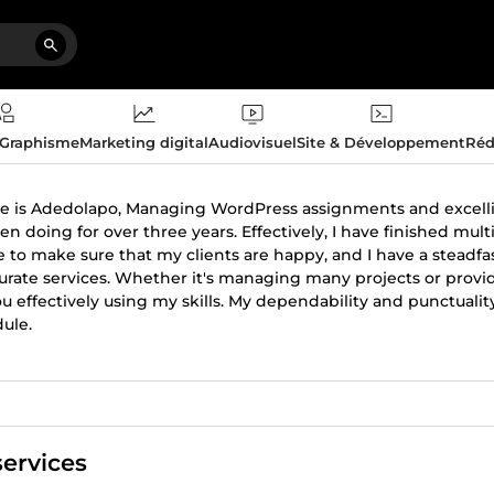
 Graphisme
Marketing digital
Audiovisuel
Site & Développement
Réd
 is Adedolapo, Managing WordPress assignments and excelling
n doing for over three years. Effectively, I have finished multi
le to make sure that my clients are happy, and I have a stead
urate services. Whether it's managing many projects or provi
ou effectively using my skills. My dependability and punctualit
ule.
ervices