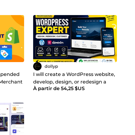
dollyp
uspended
I will create a WordPress website,
 Merchant
develop, design, or redesign a
À partir de 54,25 $US
 GTIN
WordPress landing page