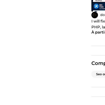
do
I will 
PHP, la
À parti
Comp
Seo 