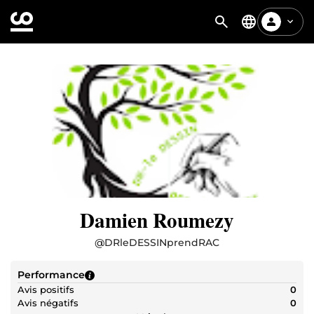
Damien Roumezy
@
DRleDESSINprendRAC
Performance
Avis positifs
0
Avis négatifs
0