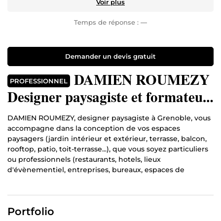
Voir plus
Temps de réponse :
—
Demander un devis gratuit
DAMIEN ROUMEZY
PROFESSIONNEL
Designer paysagiste et formateur
paysagiste / dessin / DAO
DAMIEN ROUMEZY, designer paysagiste à Grenoble, vous
accompagne dans la conception de vos espaces
paysagers (jardin intérieur et extérieur, terrasse, balcon,
rooftop, patio, toit-terrasse...), que vous soyez particuliers
ou professionnels (restaurants, hotels, lieux
d'évènementiel, entreprises, bureaux, espaces de
coworking, maisons de retraite...) ainsi que des
partenariats avec des architectes d'intérieur, agents
immobiliers et promoteurs. Basé à Saint-Martin-d’Hères,
Portfolio
j’imagine des jardins uniques qui reflètent votre