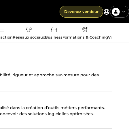
Devenez vendeur
action
Réseaux sociaux
Business
Formations & Coaching
Vie quotid
tabilité, rigueur et approche sur-mesure pour des
isé dans la création d’outils métiers performants.
oncevoir des solutions logicielles optimisées.
méthodologie précise pour livrer des produits