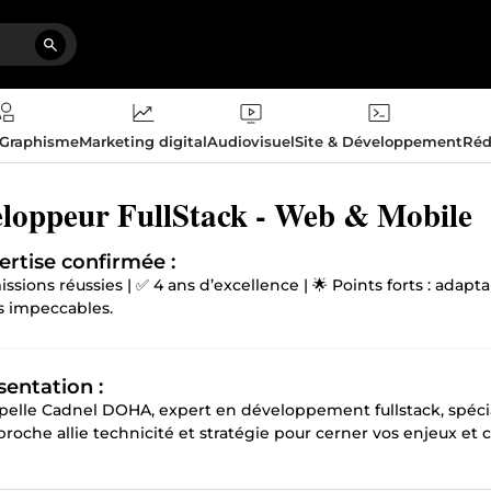
 Graphisme
Marketing digital
Audiovisuel
Site & Développement
Réd
loppeur FullStack - Web & Mobile
ertise confirmée :
ssions réussies | ✅ 4 ans d’excellence | 🌟 Points forts : adap
ts impeccables.
sentation :
pelle Cadnel DOHA, expert en développement fullstack, spécial
oche allie technicité et stratégie pour cerner vos enjeux et c
 en Informatique & Télécommunications, je m’appuie sur une 
s, évolutifs et parfaitement alignés avec vos objectifs.