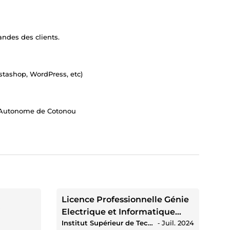
andes des clients.
estashop, WordPress, etc)
rt Autonome de Cotonou
Licence Professionnelle Génie
Electrique et Informatique
Institut Supérieur de Technologie Industrielle de Lokossa
‐
Juil. 2024
option IT