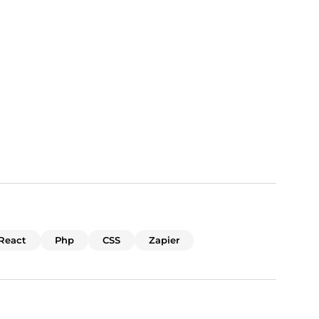
React
Php
CSS
Zapier
utions digitales impactantes.