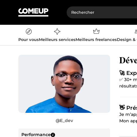
Pour vous
Meilleurs services
Meilleurs freelances
Design &
Déve
🚀 Exp
✅ 30+ mi
résulta
👋 Pré
Je m’ap
@
E_dev
Mon appr
Diplômé
sécurisé
Performance