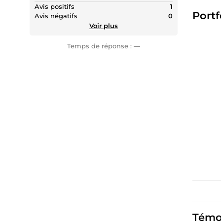
Avis positifs
1
Vos pro
Portf
Avis négatifs
0
Voir plus
🛠 Dom
Temps de réponse :
—
✅ Design
✅ Backe
✅ Fronte
✅ Web D
💡 Mes
✅ Sites
✅ Appli
✅ Funne
✅ Audit
Témo