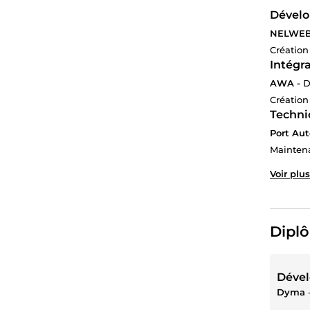
Dévelo
NELWEB
Création
Intégr
AWA -
D
Création
Techni
Port Au
Maintena
Voir plus
Diplô
Dével
Dyma