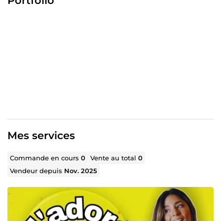
Portfolio
votre audience et valoriser votre chaîne grâce à des
visuels modernes, naturels et cohérents.
💡 Je m’adapte à vos besoins, vos couleurs et votre style,
avec un rendu de haute qualité et une communication
claire à chaque étape.
Mes services
Commande en cours
0
Vente au total
0
Vendeur depuis
Nov. 2025