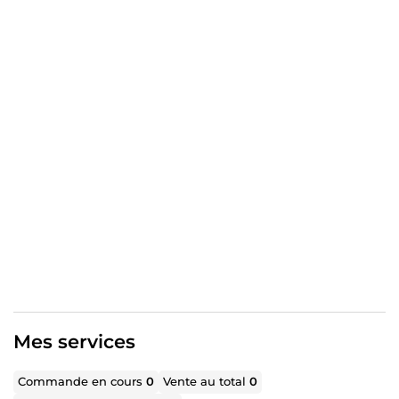
nouveaux marchés. Pourquoi me choisir ? Qualité Élite :
Un style impeccable, sans aucune faute, adapté à votre
image de marque. Conversion Maximale : Des textes
pensés pour vendre et convaincre. Respect des Délais :
Une livraison rapide et une communication réactive.
Votre succès mérite une plume d'expert. Confiez-moi vos
projets et constatons ensemble les résultats !
Mes services
Commande en cours
0
Vente au total
0