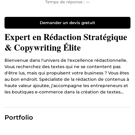
Temps de réponse :
—
Demander un devis gratuit
Expert en Rédaction Stratégique
& Copywriting Élite
Bienvenue dans l'univers de l'excellence rédactionnelle.
Vous recherchez des textes qui ne se contentent pas
d'être lus, mais qui propulsent votre business ? Vous êtes
au bon endroit. Spécialiste de la rédaction de contenus à
haute valeur ajoutée, j'accompagne les entrepreneurs et
les boutiques e-commerce dans la création de textes
percutants, fluides et optimisés pour le référencement
(SEO). Mes domaines d'expertise pour vous : Rédaction
d'articles de blog captivants pour attirer un flux constant
Portfolio
de visiteurs. Fiches produits e-commerce irrésistibles
pour transformer vos prospects en clients acheteurs.
Traductions fluides et professionnelles pour conquérir de