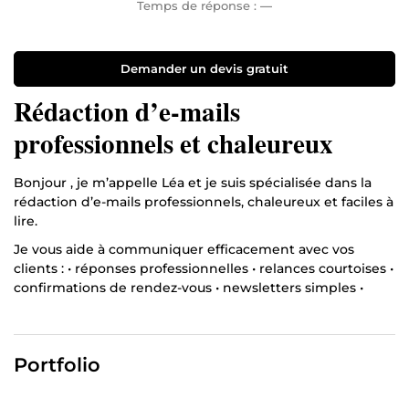
Temps de réponse :
—
Demander un devis gratuit
Rédaction d’e-mails
professionnels et chaleureux
Bonjour , je m’appelle Léa et je suis spécialisée dans la
rédaction d’e-mails professionnels, chaleureux et faciles à
lire.
Je vous aide à communiquer efficacement avec vos
clients : • réponses professionnelles • relances courtoises •
confirmations de rendez-vous • newsletters simples •
messages d’accueil • rédaction ou correction d’e-mails
Mon style : clair, humain, dynamique et sans faute. Je
travaille avec les entrepreneurs, commerces, associations
Portfolio
et petites entreprises qui souhaitent gagner du temps et
avoir une communication plus soignée.