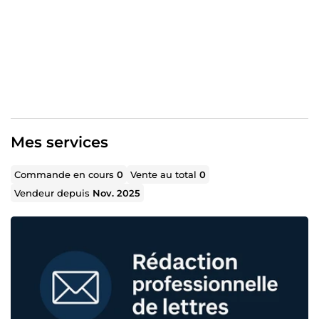
Si vous avez besoin d’un e-mail prêt à envoyer, je suis là
pour vous aider 😊 À très vite ! Léa
Mes services
Commande en cours
0
Vente au total
0
Vendeur depuis
Nov. 2025