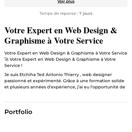
Voir plus
Temps de réponse :
7 jours
Votre Expert en Web Design &
Graphisme à Votre Service
Votre Expert en Web Design & Graphisme à Votre Service
🚀 Votre Expert en Web Design & Graphisme à Votre
Service !
Je suis Etchiha Ted Antonio Thierry , web designer
passionné et expérimenté. Grâce à une formation solide
et plusieurs années d'expérience, j’ai eu l’opportunité de
collaborer avec diverses entreprises et clients pour créer
des sites web professionnels et performants.
💻 Création & Gestion de Sites Web Je conçois des sites
Portfolio
modernes, ergonomiques et optimisés pour répondre à
vos besoins : ✅ Sites vitrines, blogs, portfolios, e-
commerce ✅ Design responsive et optimisé SEO ✅