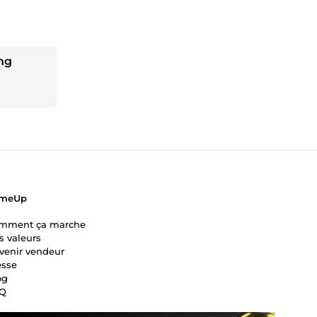
ng
meUp
mment ça marche
s valeurs
venir vendeur
esse
og
Q