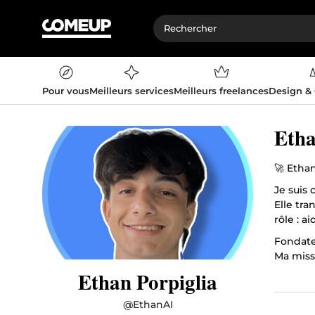
Pour vous
Meilleurs services
Meilleurs freelances
Design &
Etha
🚀 Ethan
Je suis 
Elle tra
rôle : a
Fondateu
Ma missi
opérati
Ethan Porpiglia
💡 Mon 
@
EthanAI
Chaque 