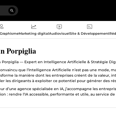
 Graphisme
Marketing digital
Audiovisuel
Site & Développement
Réd
n Porpiglia
 Porpiglia — Expert en Intelligence Artificielle & Stratégie Dig
convaincu que l’Intelligence Artificielle n’est pas une mode, m
nsforme la manière dont les entreprises créent de la valeur, i
ider les dirigeants à exploiter ce potentiel pour générer des ré
r d’une agence spécialisée en IA, j’accompagne les entreprises d
on : rendre l’IA accessible, performante et utile, au service de 
onnelle.
approche
accompagnement débute par une analyse précise des enjeux bu