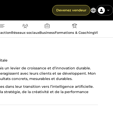
Devenez vendeur
action
Réseaux sociaux
Business
Formations & Coaching
Vie quotid
itale
ais un levier de croissance et d’innovation durable.
nteragissent avec leurs clients et se développent. Mon
sultats concrets, mesurables et durables.
ans leur transition vers l’intelligence artificielle.
la stratégie, de la créativité et de la performance
siness et des objectifs de croissance. À partir de