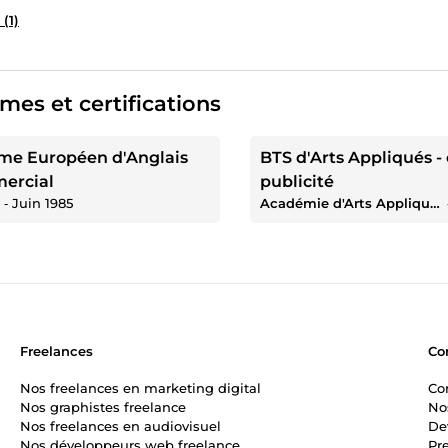
 (1)
mes et certifications
me Européen d'Anglais
BTS d'Arts Appliqués -
ercial
publicité
‐
Juin 1985
Académie d'Arts Appliqués de Poitiers
Freelances
Co
Nos freelances en marketing digital
Co
Nos graphistes freelance
No
Nos freelances en audiovisuel
De
Nos développeurs web freelance
Pr