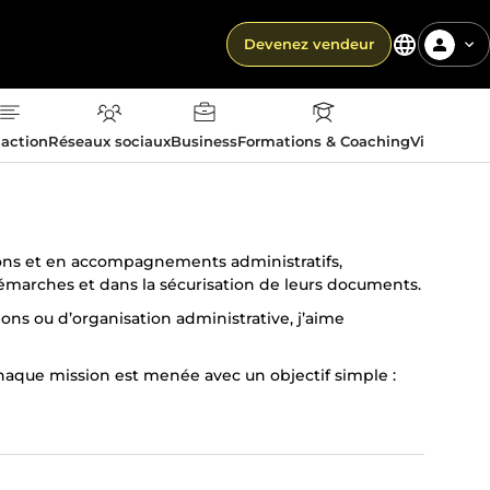
Devenez vendeur
action
Réseaux sociaux
Business
Formations & Coaching
Vie quotid
ions et en accompagnements administratifs,
démarches et dans la sécurisation de leurs documents.
ions ou d’organisation administrative, j’aime
aque mission est menée avec un objectif simple :