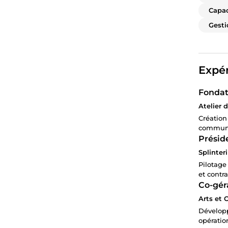
Capac
Gesti
Expér
Fondat
Atelier 
Création
communic
Préside
Splinter
Pilotage
et contra
Co-gér
Arts et 
Développ
opératio