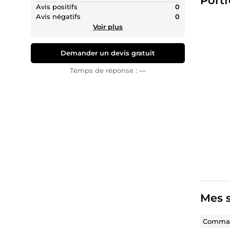
Portf
Avis positifs
0
Avis négatifs
0
Voir plus
Demander un devis gratuit
Temps de réponse :
—
Mes s
Comman