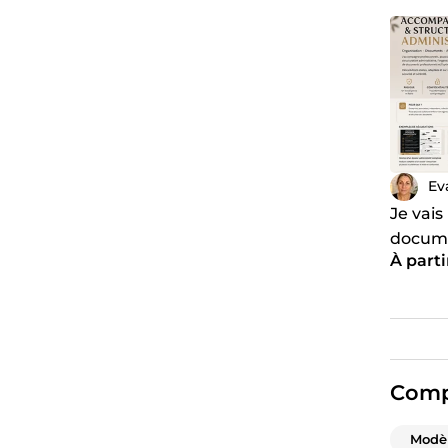
Ev
Je vais
docume
À parti
Comp
Modè