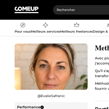
Pour vous
Meilleurs services
Meilleurs freelances
Design &
Meth
Avec pl
j’accom
Qu’il s’
transfor
Méthode
fournir 
@
EvalieSafranic
Performance