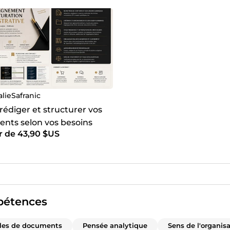
alieSafranic
 rédiger et structurer vos
nts selon vos besoins
r de 43,90 $US
étences
les de documents
Pensée analytique
Sens de l'organis