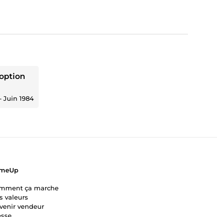
 option
‐
Juin 1984
meUp
mment ça marche
s valeurs
venir vendeur
esse